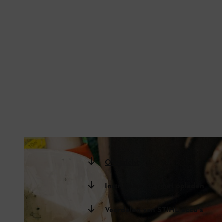
STIHL lithium-ion-accu's kunnen goed in de werkplaats worden bewaard.
Overzicht
Instructies voor het opladen
Voordelen van STIHL accu's