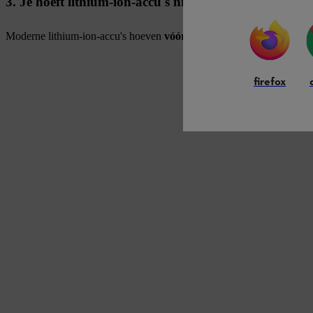
3. Je hoeft lithium-ion-accu's niet lang op te laden
Moderne lithium-ion-accu's hoeven
vóór het eerste gebruik slechts
firefox