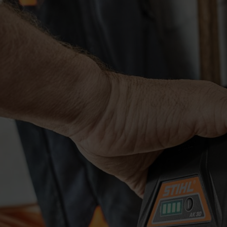
 de levensduur zou verlengen.
Een volledig lege accu zou door het opw
pen op alle energiereserves. Tegenwoordig weten we niet alleen dat de
rode naar de andere – afhankelijk van de stroomrichting. Als de accu t
afneemt.
Als de accu oververhit raakt, kunnen in het ergste geval licht 
et toegestane temperatuurbereik van de accu in acht te nemen.
ent aan de vakhandel geleverd. Zelfs als een STIHL accu
en zelfontlading.
en tot bezorgdheid.
De kwaliteitsaccu's van STIHL zijn beschermd te
tisch beëindigd, zodat je je geen zorgen hoeft te maken over te lang op
teontwikkeling namelijk barsten.