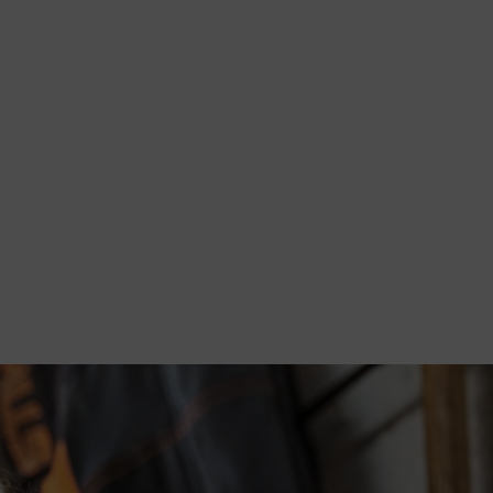
eelheid energie die wordt geleverd?
de verwarming kan worden gelegd. Volgens deze theorie zou de elektrisch