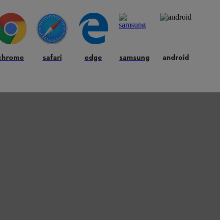
 tot 80% opgeladen
te worden – dit duurt afhankelijk van de accu tussen
chrome
safari
edge
samsung
android