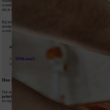
warmtetoevoer toenemen, wat de accu bij het opladen zou ontzien en
worden geactiveerd, want alleen een warme accu zou kunnen teruggrij
dat je de accu op deze manier beschadigt.
Bij het laden en ontladen bewegen de ionen praktisch van de ene elekt
deeltjes en wordt het materiaal afgebroken, waardoor de levensduur 
wordt de accu onbruikbaar. In het algemeen raden wij aan om altijd h
Handig om te weten
Alle
STIHL accu's
worden standaard met een laadtoestand van 30 proc
langere tijd bij de dealer is opgeslagen, is hij effectief beschermd teg
Hoe gevaarlijk is het om een accu te lang op te laden?
Dat een accu tijdens het opladen warm wordt, is normaal en geen red
principe veilig.
Als de accu is opgeladen, wordt het laadproces automa
en replica's bestaat er wel gevaar. Accu's kunnen door een te hoge hit