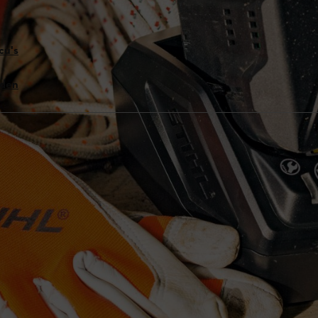
cu's
rden
100% opladen
m-ion-accu's
 lithium-ion-accu's
 is niet meer van toepassing op moderne lithium-io-naccu's. Maar je m