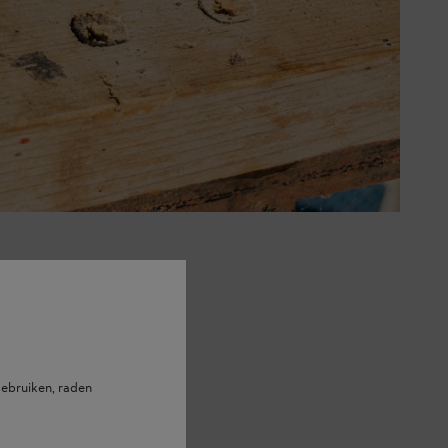
, al verlies je mogelijk wel
peratuur is bereikt.
te lage temperaturen kunnen
ebruiken, raden