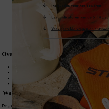
Instructies voor het bewaren
Laadindicatoren van de STIHL ac
Vaak gestelde vragen en antwoo
Overzicht: lithium-ion accu's opladen
Lithium-ion-accu's van STIHL vóór het eerste gebruik tot 80-
Beveiligingstechnologieën voorkomen oververhitting van lithiu
Zorgeloos 's nachts opladen
Lithium-ion-accu's beschermen tegen vocht, hitte en koude
Waar je op moet letten bij het opladen van
De gedachte dat accu's na aanschaf volledig moeten worden opgeladen,