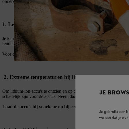
om ervoor te zorgen dat je accu's lang meegaan.
1. Let op de optimale laadtemperaturen voor lithium-
Je kan
STIHL accu's
in een bereik van
+5 tot +40 graden Celsius
pr
rendement in de buurt van deze limieten.
Voor extra zekerheid kunnen
STIHL laders
zorgen: als je accu na lan
2. Extreme temperaturen bij lithium-ion-accu's verm
Om lithium-ion-accu's te ontzien en op de juiste wijze op te laden, ma
JE BROW
schadelijk zijn voor de accu's. Neem daarom altijd het toegestane temp
Laad de accu's bij voorkeur op bij een normale kamertemperatu
Je gebruikt een 
we aan dat je ove