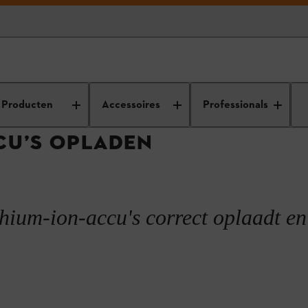
oor het gebruik en onderhoud van je tuinmachine
Accu-onderhoud
Li
Producten
Accessoires
Professionals
CU’S OPLADEN
ithium-ion-accu's correct oplaadt e