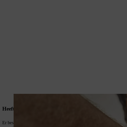
Dankzij het laadstation is de STIHL AK 30 lithium-ion-accu snel opgeladen.
Heeft de temperatuur van een accu invloed op de hoev
Er bestaat een sprookje dat een accu tijdens het opladen het best op 