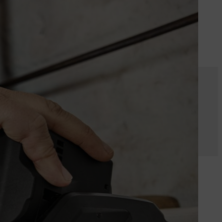
armen zelfs kort weer kunnen
ze theorie verkeerd is, maar ook
e warm wordt, versnelt dit de
ontvlambare gassen ontstaan. Zo
gen oververhitting en zijn in
laden van een accu. Bij imitaties