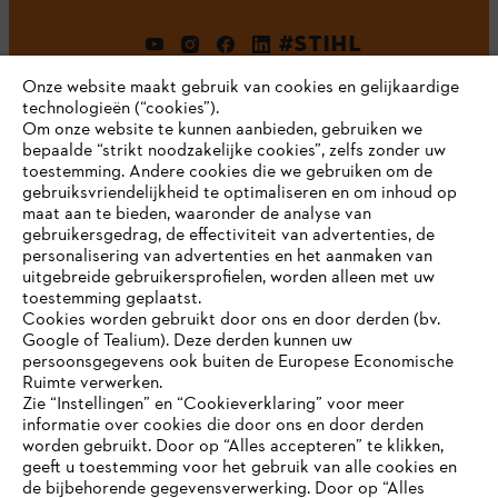
#STIHL
Onze website maakt gebruik van cookies en gelijkaardige
technologieën (“cookies”).
Om onze website te kunnen aanbieden, gebruiken we
bepaalde “strikt noodzakelijke cookies”, zelfs zonder uw
toestemming. Andere cookies die we gebruiken om de
gebruiksvriendelijkheid te optimaliseren en om inhoud op
maat aan te bieden, waaronder de analyse van
Bedrijf
gebruikersgedrag, de effectiviteit van advertenties, de
personalisering van advertenties en het aanmaken van
uitgebreide gebruikersprofielen, worden alleen met uw
toestemming geplaatst.
Cookies worden gebruikt door ons en door derden (bv.
STIHL FAQ
Google of Tealium). Deze derden kunnen uw
persoonsgegevens ook buiten de Europese Economische
Ruimte verwerken.
Zie “Instellingen” en “Cookieverklaring” voor meer
Contact
informatie over cookies die door ons en door derden
JE BROWSER WORDT NIET
worden gebruikt. Door op “Alles accepteren” te klikken,
ONDERSTEUND
geeft u toestemming voor het gebruik van alle cookies en
de bijbehorende gegevensverwerking. Door op “Alles