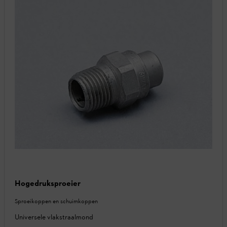
Hogedruksproeier
Sproeikoppen en schuimkoppen
Universele vlakstraalmond