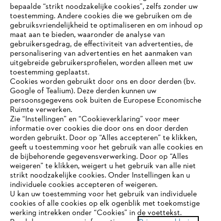
bepaalde “strikt noodzakelijke cookies”, zelfs zonder uw
toestemming. Andere cookies die we gebruiken om de
gebruiksvriendelijkheid te optimaliseren en om inhoud op
maat aan te bieden, waaronder de analyse van
gebruikersgedrag, de effectiviteit van advertenties, de
personalisering van advertenties en het aanmaken van
Bedrijf
uitgebreide gebruikersprofielen, worden alleen met uw
toestemming geplaatst.
Cookies worden gebruikt door ons en door derden (bv.
Google of Tealium). Deze derden kunnen uw
persoonsgegevens ook buiten de Europese Economische
STIHL FAQ
Ruimte verwerken.
Zie “Instellingen” en “Cookieverklaring” voor meer
informatie over cookies die door ons en door derden
JE BROWSER WORDT NIET
worden gebruikt. Door op “Alles accepteren” te klikken,
ONDERSTEUND
Contact
geeft u toestemming voor het gebruik van alle cookies en
de bijbehorende gegevensverwerking. Door op “Alles
weigeren” te klikken, weigert u het gebruik van alle niet
strikt noodzakelijke cookies. Onder Instellingen kan u
Je gebruikt een browser die we nog niet ondersteunen. Om
individuele cookies accepteren of weigeren.
onze website optimaal te kunnen gebruiken, raden we aan dat
U kan uw toestemming voor het gebruik van individuele
je overschakelt op één van de volgende browsers:
cookies of alle cookies op elk ogenblik met toekomstige
Gegevensbescherming
Impressum
werking intrekken onder “Cookies” in de voettekst.