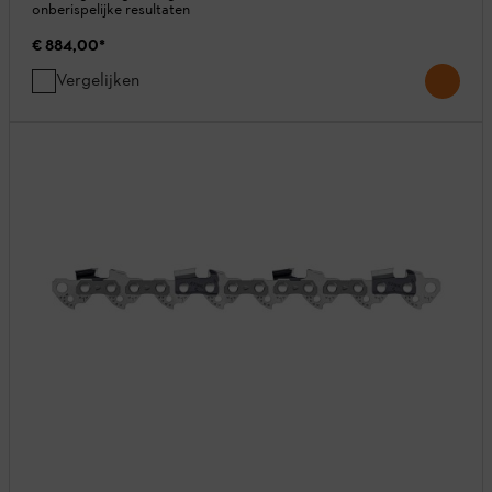
onberispelijke resultaten
€ 884,00
*
Vergelijken