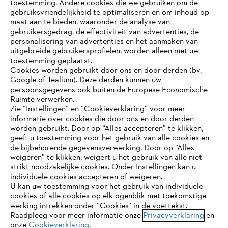
toestemming. Andere cookies die we gebruiken om de
gebruiksvriendelijkheid te optimaliseren en om inhoud op
maat aan te bieden, waaronder de analyse van
Bedrijf
gebruikersgedrag, de effectiviteit van advertenties, de
personalisering van advertenties en het aanmaken van
uitgebreide gebruikersprofielen, worden alleen met uw
toestemming geplaatst.
Cookies worden gebruikt door ons en door derden (bv.
STIHL FAQ
Google of Tealium). Deze derden kunnen uw
persoonsgegevens ook buiten de Europese Economische
Ruimte verwerken.
Zie “Instellingen” en “Cookieverklaring” voor meer
Contact
informatie over cookies die door ons en door derden
JE BROWSER WORDT NIET
worden gebruikt. Door op “Alles accepteren” te klikken,
ONDERSTEUND
geeft u toestemming voor het gebruik van alle cookies en
de bijbehorende gegevensverwerking. Door op “Alles
weigeren” te klikken, weigert u het gebruik van alle niet
strikt noodzakelijke cookies. Onder Instellingen kan u
Je gebruikt een browser die we nog niet ondersteunen. Om
Gegevensbescherming
Impressum
individuele cookies accepteren of weigeren.
onze website optimaal te kunnen gebruiken, raden we aan dat
U kan uw toestemming voor het gebruik van individuele
je overschakelt op één van de volgende browsers:
cookies of alle cookies op elk ogenblik met toekomstige
Cookie-informatie
Juridische informatie
werking intrekken onder “Cookies” in de voettekst.
Raadpleeg voor meer informatie onze
Privacyverklaring
en
onze
Cookieverklaring
.