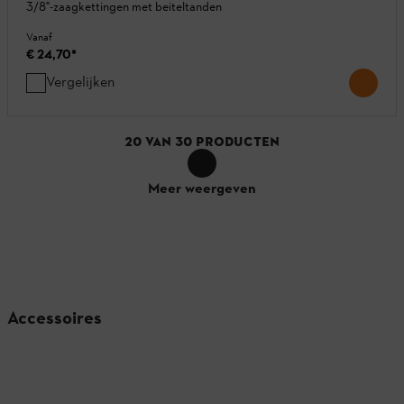
3/8"-zaagkettingen met beiteltanden
Vanaf
€ 24,70
*
Vergelijken
20
VAN
30
PRODUCTEN
Meer weergeven
Accessoires