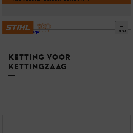
MENU
Homepage
KETTING VOOR
KETTINGZAAG