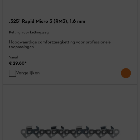
.325" Rapid Micro 3 (RM3), 1,6 mm
Ketting voor kettingzaag
Hoogwaardige comfortzaagketting voor professionele
toepassingen
Vanaf
€ 29,80
*
Vergelijken