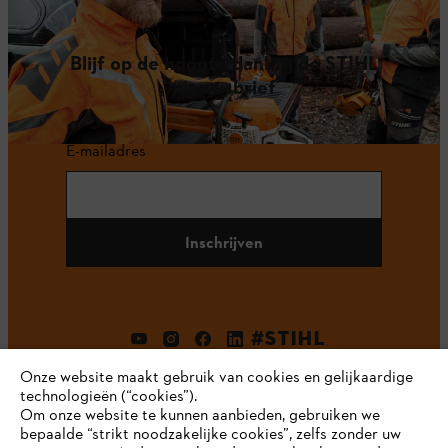
Blijf op de hoogte dankzij de STIHL
nieuwsbrief
E-mailadres
Inschrijven
#STIHL
Onze website maakt gebruik van cookies en gelijkaardige
technologieën (“cookies”).
Om onze website te kunnen aanbieden, gebruiken we
bepaalde “strikt noodzakelijke cookies”, zelfs zonder uw