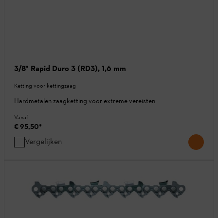
3/8" Rapid Duro 3 (RD3), 1,6 mm
Ketting voor kettingzaag
Hardmetalen zaagketting voor extreme vereisten
Vanaf
€ 95,50
*
Vergelijken