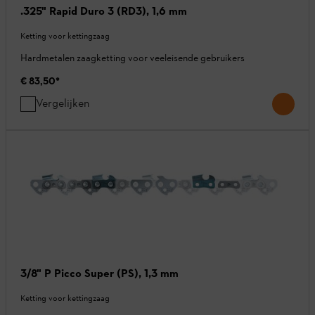
.325" Rapid Duro 3 (RD3), 1,6 mm
Ketting voor kettingzaag
Hardmetalen zaagketting voor veeleisende gebruikers
€ 83,50
*
Vergelijken
3/8" P Picco Super (PS), 1,3 mm
Ketting voor kettingzaag