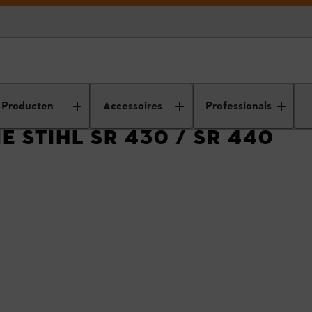
anten
Terugroeping sproeiers
Producten
Accessoires
Professionals
 STIHL SR 430 / SR 440