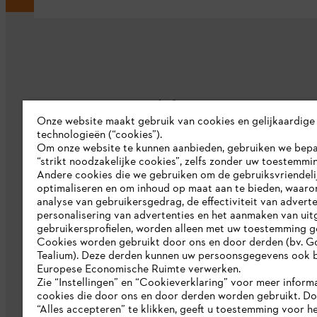
Bedrijf
Onze website maakt gebruik van cookies en gelijkaardige
technologieën (“cookies”).
Over ons
Om onze website te kunnen aanbieden, gebruiken we bep
“strikt noodzakelijke cookies”, zelfs zonder uw toestemmi
Pers
Andere cookies die we gebruiken om de gebruiksvriendeli
optimaliseren en om inhoud op maat aan te bieden, waaro
Werken bij STIHL
analyse van gebruikersgedrag, de effectiviteit van adverte
personalisering van advertenties en het aanmaken van uit
Duurzaamheid
gebruikersprofielen, worden alleen met uw toestemming g
STIHL rapportagesysteem
Cookies worden gebruikt door ons en door derden (bv. G
Tealium). Deze derden kunnen uw persoonsgegevens ook b
Catalogus
Europese Economische Ruimte verwerken.
Zie “Instellingen” en “Cookieverklaring” voor meer inform
cookies die door ons en door derden worden gebruikt. D
“Alles accepteren” te klikken, geeft u toestemming voor h