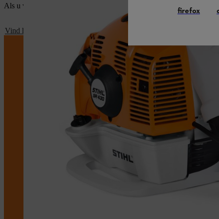
Als u vragen heeft, aarzel dan niet om contact op te nemen met uw S
firefox
Vind hier uw lokale STIHL dealer