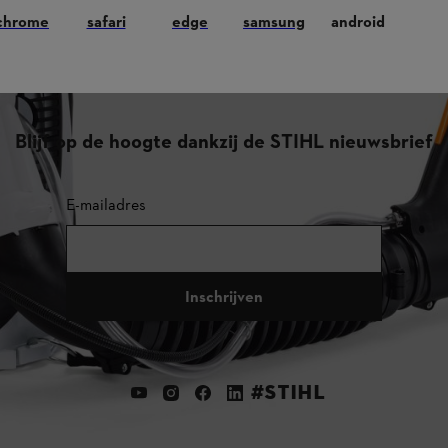
TIHL dealer.
chrome
safari
edge
samsung
android
Blijf op de hoogte dankzij de STIHL nieuwsbrief
E-mailadres
Inschrijven
#STIHL