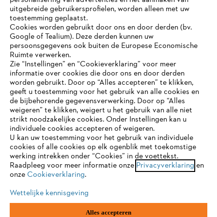
personalisering van advertenties en het aanmaken van
uitgebreide gebruikersprofielen, worden alleen met uw
toestemming geplaatst.
Cookies worden gebruikt door ons en door derden (bv.
STIHL FAQ
Google of Tealium). Deze derden kunnen uw
persoonsgegevens ook buiten de Europese Economische
Ruimte verwerken.
Zie “Instellingen” en “Cookieverklaring” voor meer
Contact
informatie over cookies die door ons en door derden
JE BROWSER WORDT NIET
worden gebruikt. Door op “Alles accepteren” te klikken,
ONDERSTEUND
geeft u toestemming voor het gebruik van alle cookies en
de bijbehorende gegevensverwerking. Door op “Alles
weigeren” te klikken, weigert u het gebruik van alle niet
strikt noodzakelijke cookies. Onder Instellingen kan u
Je gebruikt een browser die we nog niet ondersteunen. Om
Gegevensbescherming
Impressum
individuele cookies accepteren of weigeren.
onze website optimaal te kunnen gebruiken, raden we aan dat
U kan uw toestemming voor het gebruik van individuele
je overschakelt op één van de volgende browsers:
cookies of alle cookies op elk ogenblik met toekomstige
Cookie-informatie
Juridische informatie
werking intrekken onder “Cookies” in de voettekst.
Raadpleeg voor meer informatie onze
Privacyverklaring
en
onze
Cookieverklaring
.
firefox
chrome
ANDREAS STIHL NV, Veurtstraat 117, 2870
Puurs-Sint-Amands,
België/Belgique
Wettelijke kennisgeving
VAT Number: BE 0427.714.768
safari
edge
Alles accepteren