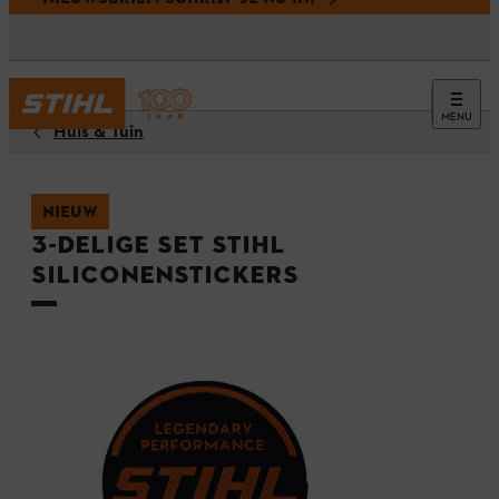
MENU
Huis & Tuin
NIEUW
3-delige set STIHL
siliconenstickers