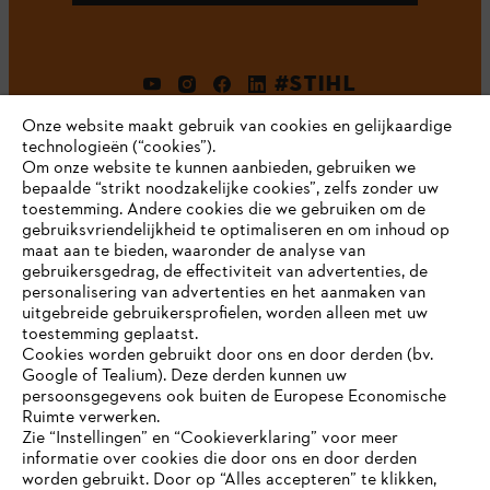
#STIHL
Onze website maakt gebruik van cookies en gelijkaardige
technologieën (“cookies”).
Om onze website te kunnen aanbieden, gebruiken we
bepaalde “strikt noodzakelijke cookies”, zelfs zonder uw
toestemming. Andere cookies die we gebruiken om de
gebruiksvriendelijkheid te optimaliseren en om inhoud op
maat aan te bieden, waaronder de analyse van
Bedrijf
gebruikersgedrag, de effectiviteit van advertenties, de
personalisering van advertenties en het aanmaken van
uitgebreide gebruikersprofielen, worden alleen met uw
toestemming geplaatst.
Cookies worden gebruikt door ons en door derden (bv.
STIHL FAQ
Google of Tealium). Deze derden kunnen uw
persoonsgegevens ook buiten de Europese Economische
Ruimte verwerken.
Zie “Instellingen” en “Cookieverklaring” voor meer
Contact
informatie over cookies die door ons en door derden
JE BROWSER WORDT NIET
worden gebruikt. Door op “Alles accepteren” te klikken,
ONDERSTEUND