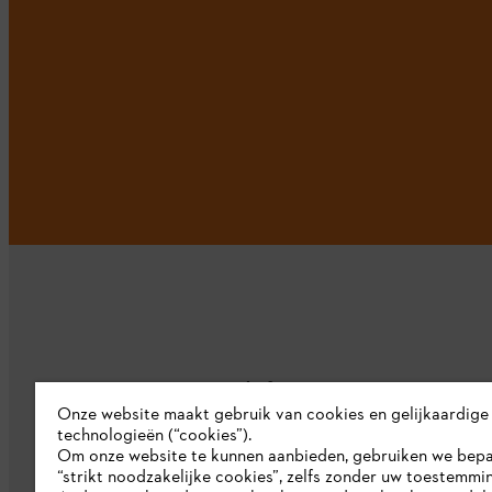
Bedrijf
Onze website maakt gebruik van cookies en gelijkaardige
technologieën (“cookies”).
Over ons
Om onze website te kunnen aanbieden, gebruiken we bep
“strikt noodzakelijke cookies”, zelfs zonder uw toestemmi
Pers