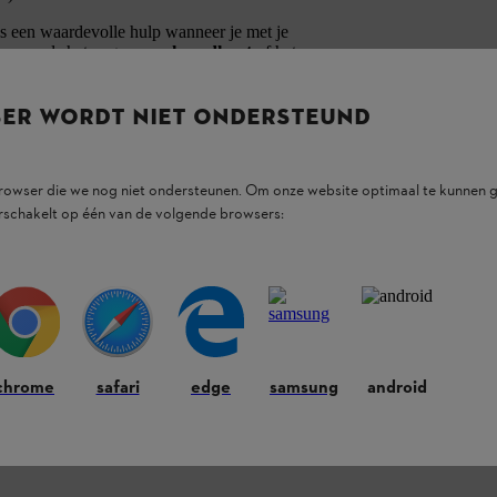
 een waardevolle hulp wanneer je met je
en, zoals het
zagen van haardhout
of het
n vereisen te verminderen. De robuuste en
staties
. Dit betekent dat je comfortabel kleinere
illingen en weinig terugslag
.
SER WORDT NIET ONDERSTEUND
afgestemd
en verhogen daardoor de
Zo profiteer je van
maximale prestaties
en kan
browser die we nog niet ondersteunen. Om onze website optimaal te kunnen g
lijkheid om de zaaggarnituur te vervangen.
rschakelt op één van de volgende browsers:
chrome
safari
edge
samsung
android
ducten.