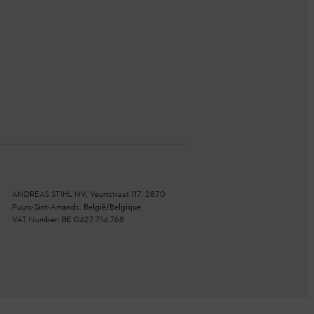
ANDREAS STIHL NV, Veurtstraat 117, 2870
Puurs-Sint-Amands, België/Belgique
VAT Number: BE 0427.714.768