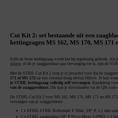
Cut Kit 2: set bestaande uit een zaagbl
kettingzagen MS 162, MS 170, MS 171 
Zelfs de beste kettingzaag wordt bot bij regelmatig gebruik. Als j
slijpen
of als je zaaggarnituur aan vervanging toe is, zijn de STI
Met de STIHL Cut Kit 2 zorg je er proactief voor dat de zaagpres
171 of MS 172
op een constant hoog niveau blijven. Je kan waar
je STIHL kettingzaag volledig zelf vervangen
. Raadpleeg voo
van de zaaggarnituur.
Die kan je downloaden via de QR-code o
De STIHL Cut Kit 2 voor MS 162, MS 170, MS 171 en MS 172 b
vervangen van je zaaggarnituur:
1 x STIHL STIHL Rollomatic E Mini, 3/8" P, 1,1 mm zaa
2 x STIHL zaagketting 3/8" P Picco Micro 3 (PM3; 1,1 m