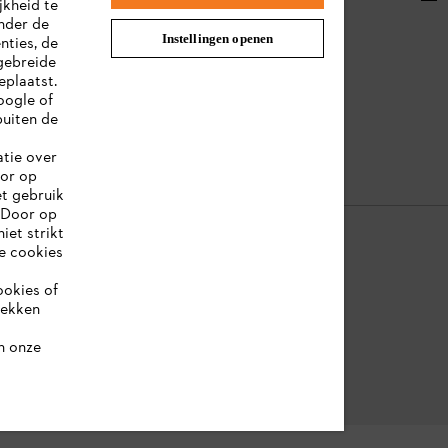
jkheid te
nder de
Afvalverwerking
Instellingen openen
nties, de
gebreide
Handleidingen
eplaatst.
oogle of
uiten de
atie over
oor op
et gebruik
 Door op
iet strikt
le cookies
ookies of
ookie-informatie
Juridische informatie
rekken
n onze