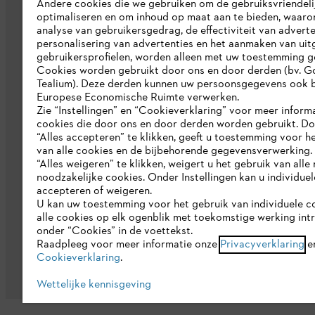
Andere cookies die we gebruiken om de gebruiksvriendeli
optimaliseren en om inhoud op maat aan te bieden, waaro
Werken bij STIHL
analyse van gebruikersgedrag, de effectiviteit van adverte
personalisering van advertenties en het aanmaken van uit
Duurzaamheid
gebruikersprofielen, worden alleen met uw toestemming g
STIHL rapportagesysteem
Cookies worden gebruikt door ons en door derden (bv. G
Tealium). Deze derden kunnen uw persoonsgegevens ook b
Catalogus
Europese Economische Ruimte verwerken.
Zie “Instellingen” en “Cookieverklaring” voor meer inform
cookies die door ons en door derden worden gebruikt. D
“Alles accepteren” te klikken, geeft u toestemming voor h
van alle cookies en de bijbehorende gegevensverwerking.
“Alles weigeren” te klikken, weigert u het gebruik van alle n
noodzakelijke cookies. Onder Instellingen kan u individue
accepteren of weigeren.
U kan uw toestemming voor het gebruik van individuele c
Gegevensbescherming
Impressum
C
alle cookies op elk ogenblik met toekomstige werking int
onder “Cookies” in de voettekst.
Raadpleeg voor meer informatie onze
Privacyverklaring
e
Cookieverklaring
.
Wettelijke kennisgeving