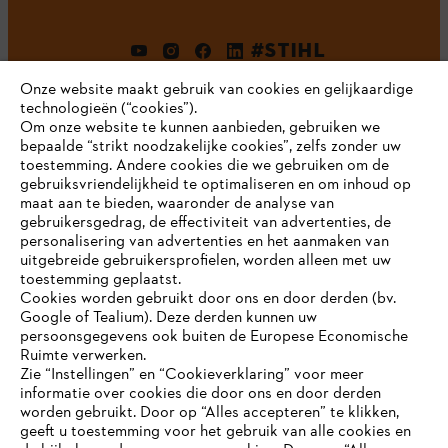
#STIHL
Onze website maakt gebruik van cookies en gelijkaardige
technologieën (“cookies”).
Om onze website te kunnen aanbieden, gebruiken we
bepaalde “strikt noodzakelijke cookies”, zelfs zonder uw
toestemming. Andere cookies die we gebruiken om de
gebruiksvriendelijkheid te optimaliseren en om inhoud op
maat aan te bieden, waaronder de analyse van
Bedrijf
gebruikersgedrag, de effectiviteit van advertenties, de
personalisering van advertenties en het aanmaken van
uitgebreide gebruikersprofielen, worden alleen met uw
toestemming geplaatst.
Cookies worden gebruikt door ons en door derden (bv.
STIHL FAQ
Google of Tealium). Deze derden kunnen uw
persoonsgegevens ook buiten de Europese Economische
Ruimte verwerken.
Zie “Instellingen” en “Cookieverklaring” voor meer
Contact
informatie over cookies die door ons en door derden
JE BROWSER WORDT NIET
worden gebruikt. Door op “Alles accepteren” te klikken,
ONDERSTEUND
geeft u toestemming voor het gebruik van alle cookies en