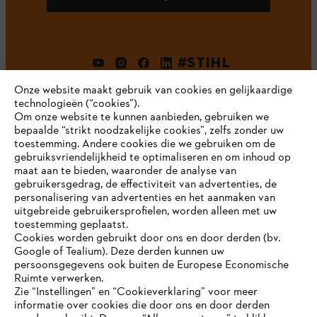
#STIHL
Onze website maakt gebruik van cookies en gelijkaardige
technologieën (“cookies”).
Om onze website te kunnen aanbieden, gebruiken we
bepaalde “strikt noodzakelijke cookies”, zelfs zonder uw
toestemming. Andere cookies die we gebruiken om de
gebruiksvriendelijkheid te optimaliseren en om inhoud op
maat aan te bieden, waaronder de analyse van
Bedrijf
gebruikersgedrag, de effectiviteit van advertenties, de
personalisering van advertenties en het aanmaken van
uitgebreide gebruikersprofielen, worden alleen met uw
toestemming geplaatst.
Cookies worden gebruikt door ons en door derden (bv.
STIHL FAQ
Google of Tealium). Deze derden kunnen uw
persoonsgegevens ook buiten de Europese Economische
Ruimte verwerken.
Zie “Instellingen” en “Cookieverklaring” voor meer
Contact
informatie over cookies die door ons en door derden
JE BROWSER WORDT NIET