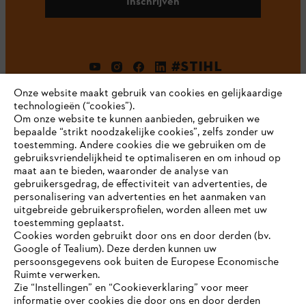
Inschrijven
#STIHL
Onze website maakt gebruik van cookies en gelijkaardige
technologieën (“cookies”).
Om onze website te kunnen aanbieden, gebruiken we
bepaalde “strikt noodzakelijke cookies”, zelfs zonder uw
toestemming. Andere cookies die we gebruiken om de
gebruiksvriendelijkheid te optimaliseren en om inhoud op
maat aan te bieden, waaronder de analyse van
Bedrijf
gebruikersgedrag, de effectiviteit van advertenties, de
personalisering van advertenties en het aanmaken van
uitgebreide gebruikersprofielen, worden alleen met uw
toestemming geplaatst.
Cookies worden gebruikt door ons en door derden (bv.
STIHL FAQ
Google of Tealium). Deze derden kunnen uw
persoonsgegevens ook buiten de Europese Economische
Ruimte verwerken.
Zie “Instellingen” en “Cookieverklaring” voor meer
Contact
informatie over cookies die door ons en door derden
JE BROWSER WORDT NIET