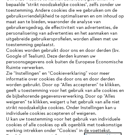
bepaalde “strikt noodzakelijke cookies”, zelfs zonder uw
toestemming. Andere cookies die we gebruiken om de
gebruiksvriendelijkheid te optimaliseren en om inhoud op
maat aan te bieden, waaronder de analyse van
Bedrijf
gebruikersgedrag, de effectiviteit van advertenties, de
personalisering van advertenties en het aanmaken van
uitgebreide gebruikersprofielen, worden alleen met uw
toestemming geplaatst.
Cookies worden gebruikt door ons en door derden (bv.
STIHL FAQ
Google of Tealium). Deze derden kunnen uw
persoonsgegevens ook buiten de Europese Economische
Ruimte verwerken.
Zie “Instellingen” en “Cookieverklaring” voor meer
Contact
informatie over cookies die door ons en door derden
JE BROWSER WORDT NIET
worden gebruikt. Door op “Alles accepteren” te klikken,
ONDERSTEUND
geeft u toestemming voor het gebruik van alle cookies en
de bijbehorende gegevensverwerking. Door op “Alles
weigeren” te klikken, weigert u het gebruik van alle niet
strikt noodzakelijke cookies. Onder Instellingen kan u
Je gebruikt een browser die we nog niet ondersteunen. Om
Gegevensbescherming
Impressum
individuele cookies accepteren of weigeren.
onze website optimaal te kunnen gebruiken, raden we aan dat
U kan uw toestemming voor het gebruik van individuele
je overschakelt op één van de volgende browsers:
cookies of alle cookies op elk ogenblik met toekomstige
Cookie-informatie
Juridische informatie
werking intrekken onder “Cookies” in de voettekst.