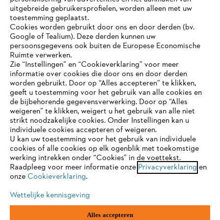
uitgebreide gebruikersprofielen, worden alleen met uw
toestemming geplaatst.
Cookies worden gebruikt door ons en door derden (bv.
STIHL FAQ
Google of Tealium). Deze derden kunnen uw
persoonsgegevens ook buiten de Europese Economische
Ruimte verwerken.
Zie “Instellingen” en “Cookieverklaring” voor meer
Contact
informatie over cookies die door ons en door derden
JE BROWSER WORDT NIET
worden gebruikt. Door op “Alles accepteren” te klikken,
ONDERSTEUND
geeft u toestemming voor het gebruik van alle cookies en
de bijbehorende gegevensverwerking. Door op “Alles
weigeren” te klikken, weigert u het gebruik van alle niet
strikt noodzakelijke cookies. Onder Instellingen kan u
Je gebruikt een browser die we nog niet ondersteunen. Om
Gegevensbescherming
Impressum
individuele cookies accepteren of weigeren.
onze website optimaal te kunnen gebruiken, raden we aan dat
U kan uw toestemming voor het gebruik van individuele
je overschakelt op één van de volgende browsers:
cookies of alle cookies op elk ogenblik met toekomstige
Cookie-informatie
Juridische informatie
werking intrekken onder “Cookies” in de voettekst.
Raadpleeg voor meer informatie onze
Privacyverklaring
en
onze
Cookieverklaring
.
firefox
chrome
ANDREAS STIHL NV, Veurtstraat 117, 2870
Puurs-Sint-Amands,
België/Belgique
Wettelijke kennisgeving
VAT Number: BE 0427.714.768
safari
edge
Alles accepteren