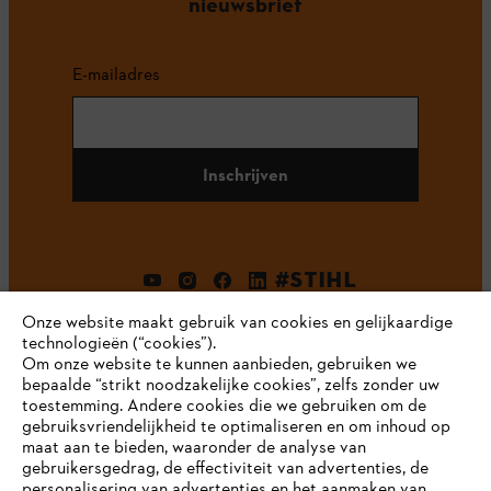
nieuwsbrief
E-mailadres
Inschrijven
#STIHL
Onze website maakt gebruik van cookies en gelijkaardige
technologieën (“cookies”).
Om onze website te kunnen aanbieden, gebruiken we
bepaalde “strikt noodzakelijke cookies”, zelfs zonder uw
toestemming. Andere cookies die we gebruiken om de
gebruiksvriendelijkheid te optimaliseren en om inhoud op
maat aan te bieden, waaronder de analyse van
Bedrijf
gebruikersgedrag, de effectiviteit van advertenties, de
personalisering van advertenties en het aanmaken van