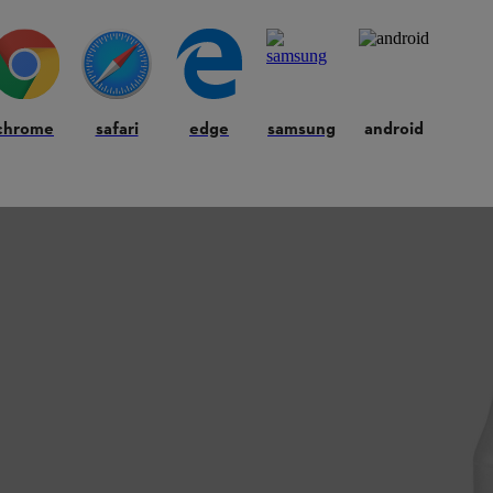
chrome
safari
edge
samsung
android