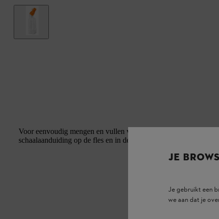
Voor eenvoudig mengen en vullen van kleinere hoeveelheden bran
schaalaanduiding op de fles en in de dop, afsluitbaar.
JE BROW
Je gebruikt een 
we aan dat je ove