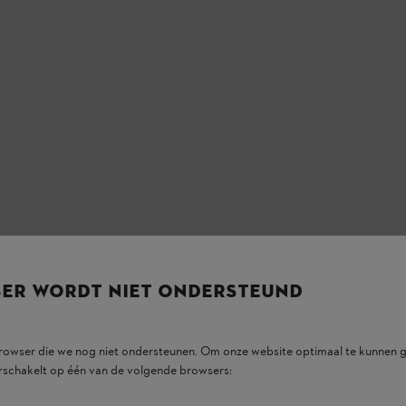
dstof tot 1l. Nauwe tuit, grote vulopening,
SER WORDT NIET ONDERSTEUND
browser die we nog niet ondersteunen. Om onze website optimaal te kunnen g
rschakelt op één van de volgende browsers: