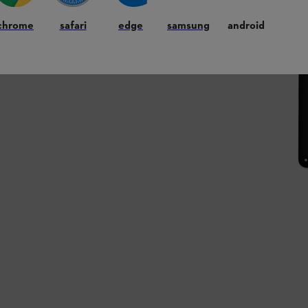
chrome
safari
edge
samsung
android