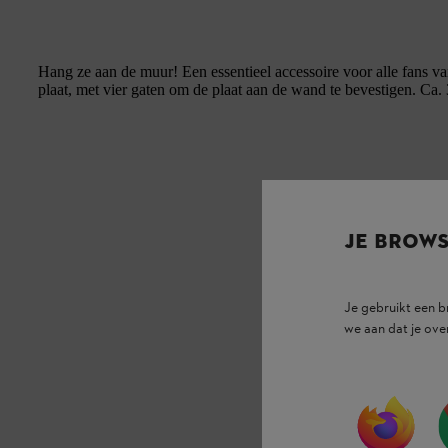
Hang ze aan de muur! Een essentieel accessoire voor alle fans 
plaat, met vier gaten om de plaat aan de wand te bevestigen. Ca.
JE BROW
Je gebruikt een 
we aan dat je ove