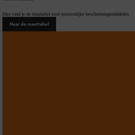
Hier vind je de maattabel voor persoonlijke beschermingsmiddelen
Naar de maattabel