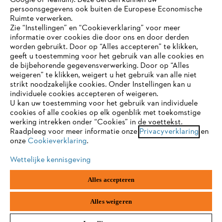
Google of Tealium). Deze derden kunnen uw
persoonsgegevens ook buiten de Europese Economische
Ruimte verwerken.
Zie “Instellingen” en “Cookieverklaring” voor meer
Contact
informatie over cookies die door ons en door derden
JE BROWSER WORDT NIET
worden gebruikt. Door op “Alles accepteren” te klikken,
ONDERSTEUND
geeft u toestemming voor het gebruik van alle cookies en
de bijbehorende gegevensverwerking. Door op “Alles
weigeren” te klikken, weigert u het gebruik van alle niet
strikt noodzakelijke cookies. Onder Instellingen kan u
Je gebruikt een browser die we nog niet ondersteunen. Om
Gegevensbescherming
Impressum
individuele cookies accepteren of weigeren.
onze website optimaal te kunnen gebruiken, raden we aan dat
U kan uw toestemming voor het gebruik van individuele
je overschakelt op één van de volgende browsers:
cookies of alle cookies op elk ogenblik met toekomstige
Cookie-informatie
Juridische informatie
werking intrekken onder “Cookies” in de voettekst.
Raadpleeg voor meer informatie onze
Privacyverklaring
en
onze
Cookieverklaring
.
firefox
chrome
ANDREAS STIHL NV, Veurtstraat 117, 2870
Puurs-Sint-Amands,
België/Belgique
Wettelijke kennisgeving
VAT Number: BE 0427.714.768
safari
edge
Alles accepteren
samsung
android
Alles weigeren