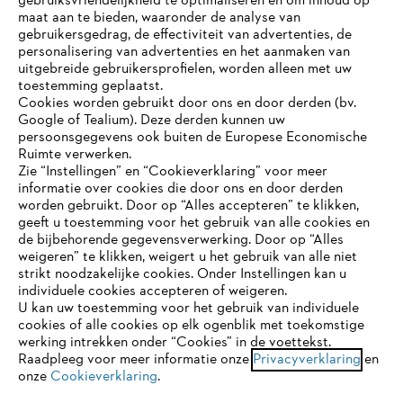
gebruiksvriendelijkheid te optimaliseren en om inhoud op
maat aan te bieden, waaronder de analyse van
Bedrijf
gebruikersgedrag, de effectiviteit van advertenties, de
personalisering van advertenties en het aanmaken van
uitgebreide gebruikersprofielen, worden alleen met uw
toestemming geplaatst.
Cookies worden gebruikt door ons en door derden (bv.
STIHL FAQ
Google of Tealium). Deze derden kunnen uw
persoonsgegevens ook buiten de Europese Economische
Ruimte verwerken.
Zie “Instellingen” en “Cookieverklaring” voor meer
Contact
informatie over cookies die door ons en door derden
JE BROWSER WORDT NIET
worden gebruikt. Door op “Alles accepteren” te klikken,
ONDERSTEUND
geeft u toestemming voor het gebruik van alle cookies en
de bijbehorende gegevensverwerking. Door op “Alles
weigeren” te klikken, weigert u het gebruik van alle niet
strikt noodzakelijke cookies. Onder Instellingen kan u
Je gebruikt een browser die we nog niet ondersteunen. Om
Gegevensbescherming
Impressum
individuele cookies accepteren of weigeren.
onze website optimaal te kunnen gebruiken, raden we aan dat
U kan uw toestemming voor het gebruik van individuele
je overschakelt op één van de volgende browsers:
cookies of alle cookies op elk ogenblik met toekomstige
Cookie-informatie
Juridische informatie
werking intrekken onder “Cookies” in de voettekst.
Raadpleeg voor meer informatie onze
Privacyverklaring
en
onze
Cookieverklaring
.
firefox
chrome
ANDREAS STIHL NV, Veurtstraat 117, 2870
Puurs-Sint-Amands,
België/Belgique