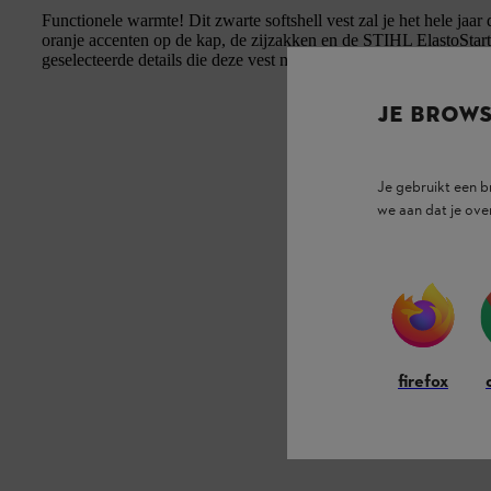
Functionele warmte! Dit zwarte softshell vest zal je het hele jaar
oranje accenten op de kap, de zijzakken en de STIHL ElastoStart 
geselecteerde details die deze vest net dat tikkeltje meer geven. 
JE BROW
Je gebruikt een 
we aan dat je ove
firefox