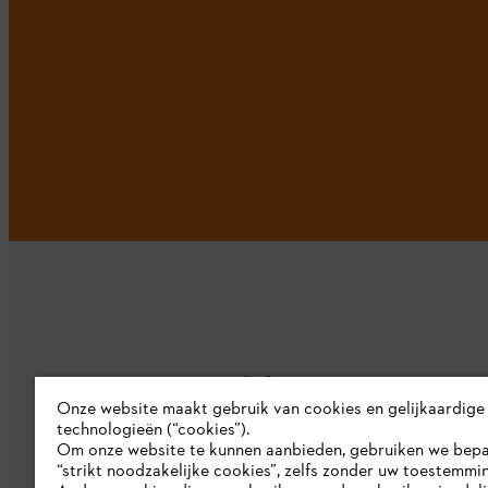
Bedrijf
Onze website maakt gebruik van cookies en gelijkaardige
technologieën (“cookies”).
Over ons
Om onze website te kunnen aanbieden, gebruiken we bep
“strikt noodzakelijke cookies”, zelfs zonder uw toestemmi
Pers