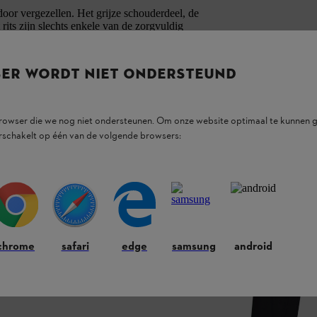
 door vergezellen. Het grijze schouderdeel, de
rits zijn slechts enkele van de zorgvuldig
96 % polyester, 4 % elastaan.
SER WORDT NIET ONDERSTEUND
browser die we nog niet ondersteunen. Om onze website optimaal te kunnen g
rschakelt op één van de volgende browsers:
chrome
safari
edge
samsung
android