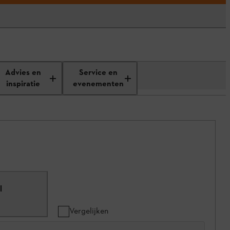
Advies en
Service en
inspiratie
evenementen
l
1
Vergelijken