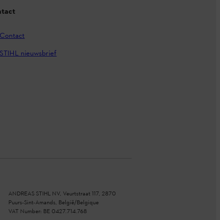
tact
Contact
STIHL nieuwsbrief
ANDREAS STIHL NV, Veurtstraat 117, 2870
Puurs-Sint-Amands, België/Belgique
VAT Number: BE 0427.714.768