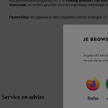
Het precisiehandvijlapparaat FG 2 is
volledig gemaakt van met
duurzaam
, en perfect geschikt voor het regelmatig onderhoud v
Opmerking:
het apparaat is niet compatibel met de kettingen ¼
JE BROW
Je gebruikt een 
we aan dat je ove
Service en advies
firefox