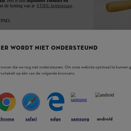
aal
. Het is dus
bijzonder robuust en
an de ketting van je
STIHL kettingzaag
.
" PM3.
SER WORDT NIET ONDERSTEUND
browser die we nog niet ondersteunen. Om onze website optimaal te kunnen g
rschakelt op één van de volgende browsers:
chrome
safari
edge
samsung
android