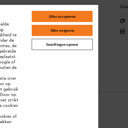
STIHL FAQ
Con
Alles accepteren
Productregistratie
aalde
ng.
Onderdelen en assortiment
Alles weigeren
jkheid te
nder de
Afvalverwerking
Instellingen openen
nties, de
gebreide
Handleidingen
eplaatst.
oogle of
uiten de
atie over
oor op
et gebruik
 Door op
iet strikt
le cookies
ookies of
ookie-informatie
Juridische informatie
rekken