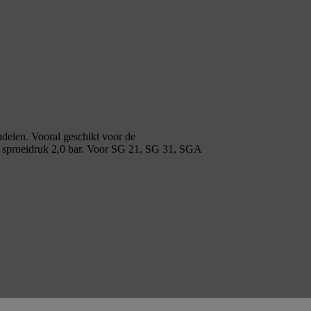
delen. Vooral geschikt voor de
e sproeidruk 2,0 bar. Voor SG 21, SG 31, SGA