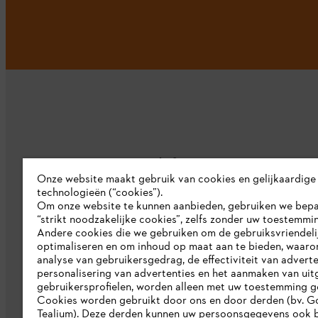
Bedrijf
Onze website maakt gebruik van cookies en gelijkaardige
technologieën (“cookies”).
Over ons
Om onze website te kunnen aanbieden, gebruiken we bep
“strikt noodzakelijke cookies”, zelfs zonder uw toestemmi
Pers
Andere cookies die we gebruiken om de gebruiksvriendeli
optimaliseren en om inhoud op maat aan te bieden, waaro
Werken bij STIHL
analyse van gebruikersgedrag, de effectiviteit van adverte
personalisering van advertenties en het aanmaken van uit
Duurzaamheid
gebruikersprofielen, worden alleen met uw toestemming g
STIHL rapportagesysteem
Cookies worden gebruikt door ons en door derden (bv. G
Tealium). Deze derden kunnen uw persoonsgegevens ook b