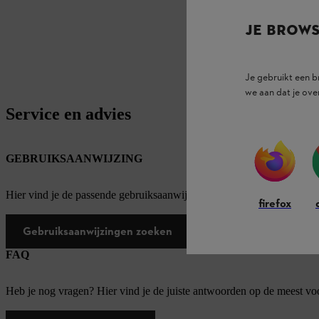
JE BROW
Je gebruikt een 
we aan dat je ove
Service en advies
GEBRUIKSAANWIJZING
Hier vind je de passende gebruiksaanwijzingen voor onze STIHL pro
firefox
Gebruiksaanwijzingen zoeken
FAQ
Heb je nog vragen? Hier vind je de juiste antwoorden op de meest v