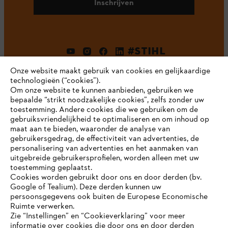
Inschrijven
#STIHL
Onze website maakt gebruik van cookies en gelijkaardige
technologieën (“cookies”).
Om onze website te kunnen aanbieden, gebruiken we
bepaalde “strikt noodzakelijke cookies”, zelfs zonder uw
toestemming. Andere cookies die we gebruiken om de
gebruiksvriendelijkheid te optimaliseren en om inhoud op
maat aan te bieden, waaronder de analyse van
Bedrijf
gebruikersgedrag, de effectiviteit van advertenties, de
personalisering van advertenties en het aanmaken van
uitgebreide gebruikersprofielen, worden alleen met uw
toestemming geplaatst.
Cookies worden gebruikt door ons en door derden (bv.
STIHL FAQ
Google of Tealium). Deze derden kunnen uw
persoonsgegevens ook buiten de Europese Economische
Ruimte verwerken.
Zie “Instellingen” en “Cookieverklaring” voor meer
Contact
informatie over cookies die door ons en door derden
JE BROWSER WORDT NIET