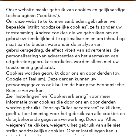
Onze website maakt gebruik van cookies en gelijkaardige
technologieën (“cookies”).
Om onze website te kunnen aanbieden, gebruiken we
bepaalde “strikt noodzakelijke cookies”, zelfs zonder uw
toestemming. Andere cookies die we gebruiken om de
gebruiksvriendelijkheid te optimaliseren en om inhoud op
maat aan te bieden, waaronder de analyse van
Bedrijf
gebruikersgedrag, de effectiviteit van advertenties, de
personalisering van advertenties en het aanmaken van
uitgebreide gebruikersprofielen, worden alleen met uw
toestemming geplaatst.
Cookies worden gebruikt door ons en door derden (bv.
STIHL FAQ
Google of Tealium). Deze derden kunnen uw
persoonsgegevens ook buiten de Europese Economische
Ruimte verwerken.
Zie “Instellingen” en “Cookieverklaring” voor meer
Contact
informatie over cookies die door ons en door derden
JE BROWSER WORDT NIET
worden gebruikt. Door op “Alles accepteren” te klikken,
ONDERSTEUND
geeft u toestemming voor het gebruik van alle cookies en
de bijbehorende gegevensverwerking. Door op “Alles
weigeren” te klikken, weigert u het gebruik van alle niet
strikt noodzakelijke cookies. Onder Instellingen kan u
Je gebruikt een browser die we nog niet ondersteunen. Om