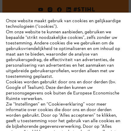
#STIHL
Onze website maakt gebruik van cookies en gelijkaardige
technologieën (“cookies”).
Om onze website te kunnen aanbieden, gebruiken we
bepaalde “strikt noodzakelijke cookies”, zelfs zonder uw
toestemming. Andere cookies die we gebruiken om de
gebruiksvriendelijkheid te optimaliseren en om inhoud op
maat aan te bieden, waaronder de analyse van
Bedrijf
gebruikersgedrag, de effectiviteit van advertenties, de
personalisering van advertenties en het aanmaken van
uitgebreide gebruikersprofielen, worden alleen met uw
toestemming geplaatst.
Cookies worden gebruikt door ons en door derden (bv.
STIHL FAQ
Google of Tealium). Deze derden kunnen uw
persoonsgegevens ook buiten de Europese Economische
Ruimte verwerken.
Zie “Instellingen” en “Cookieverklaring” voor meer
Contact
informatie over cookies die door ons en door derden
JE BROWSER WORDT NIET
worden gebruikt. Door op “Alles accepteren” te klikken,
ONDERSTEUND
geeft u toestemming voor het gebruik van alle cookies en
de bijbehorende gegevensverwerking. Door op “Alles