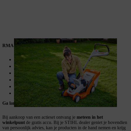
RMA 239 C
Maaibreedte van 37 cm
Maaihoogte van 30 – 70 mm
Grasopvangbak van 40 liter
Centrale maaihoogteverstelling
Voor kleine tot middelgrote gazons
Gemakkelijk maaien met comfortstuur
Ga langs bij je STIHL dealer
Bij aankoop van een actieset ontvang je
meteen in het
winkelpunt
de gratis accu. Bij je STIHL dealer geniet je bovendien
van persoonlijk advies, kan je producten in de hand nemen en krijg