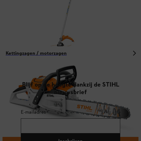
Kettingzagen / motorzagen
Blijf op de hoogte dankzij de STIHL
nieuwsbrief
E-mailadres
Inschrijven