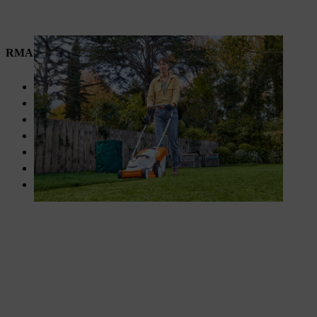
RMA 235
Maaibreedte van 33 cm
Maaibreedte van 25 – 65 mm
Grasopvangbak van 30 liter
Centrale maaihoogteverstelling
Om kleine gazons eenvoudig te maaien
Geoptimaliseerde messen
Licht