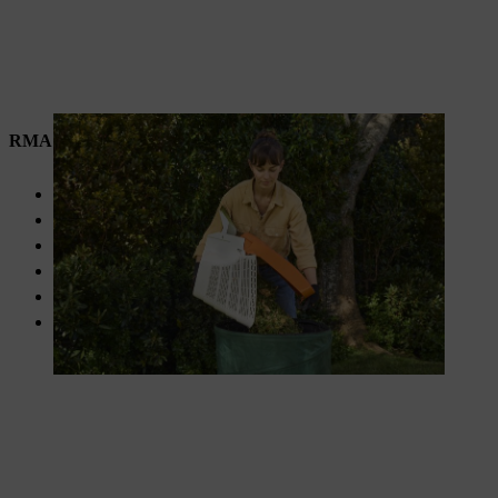
RMA 239
Maaibreedte van 37 cm
Maaihoogte van 30 – 70 mm
Grasopvangbak van 40 liter
Centrale maaihoogteverstelling
Voor kleine tot middelgrote gazons
Standaard stuur