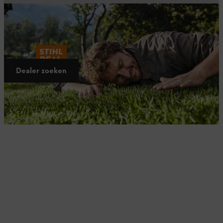
Geniet nu van een gratis AK accu
Geniet
tot 30/06/2025
van deze uitzonderlijke STIHL Deal:
bij
aankoop van specifieke actiesets
ontvang je
gratis een extra AK
accu
. Vraag je STIHL dealer om meer informatie!
Dealer zoeken
Ontdek de actiesets met gratis AK accu