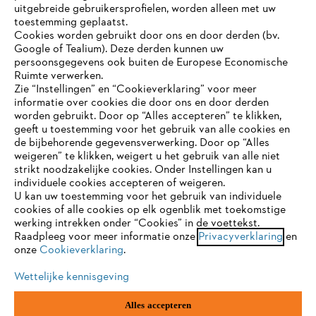
uitgebreide gebruikersprofielen, worden alleen met uw
toestemming geplaatst.
Cookies worden gebruikt door ons en door derden (bv.
Google of Tealium). Deze derden kunnen uw
persoonsgegevens ook buiten de Europese Economische
Gegevensbescherming
Impressum
Ruimte verwerken.
Zie “Instellingen” en “Cookieverklaring” voor meer
informatie over cookies die door ons en door derden
Cookie-informatie
Juridische informatie
JE BROWSER WORDT NIET
worden gebruikt. Door op “Alles accepteren” te klikken,
ONDERSTEUND
geeft u toestemming voor het gebruik van alle cookies en
de bijbehorende gegevensverwerking. Door op “Alles
ANDREAS STIHL NV, Veurtstraat 117, 2870
Puurs-Sint-Amands,
weigeren” te klikken, weigert u het gebruik van alle niet
België/Belgique
strikt noodzakelijke cookies. Onder Instellingen kan u
Je gebruikt een browser die we nog niet ondersteunen. Om
VAT Number: BE 0427.714.768
individuele cookies accepteren of weigeren.
onze website optimaal te kunnen gebruiken, raden we aan dat
U kan uw toestemming voor het gebruik van individuele
je overschakelt op één van de volgende browsers:
cookies of alle cookies op elk ogenblik met toekomstige
werking intrekken onder “Cookies” in de voettekst.
Raadpleeg voor meer informatie onze
Privacyverklaring
en
onze
Cookieverklaring
.
firefox
chrome
Wettelijke kennisgeving
safari
edge
Alles accepteren