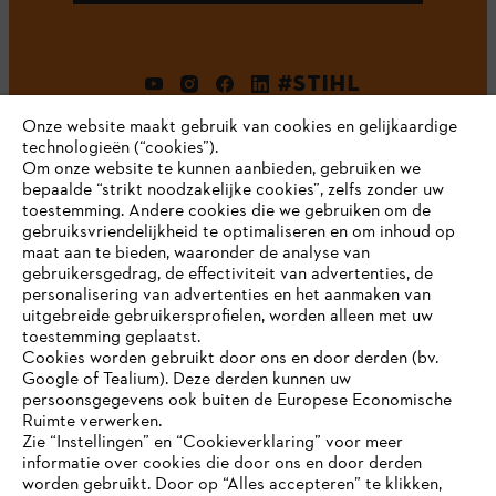
#STIHL
Onze website maakt gebruik van cookies en gelijkaardige
technologieën (“cookies”).
Om onze website te kunnen aanbieden, gebruiken we
bepaalde “strikt noodzakelijke cookies”, zelfs zonder uw
toestemming. Andere cookies die we gebruiken om de
gebruiksvriendelijkheid te optimaliseren en om inhoud op
maat aan te bieden, waaronder de analyse van
Bedrijf
gebruikersgedrag, de effectiviteit van advertenties, de
personalisering van advertenties en het aanmaken van
uitgebreide gebruikersprofielen, worden alleen met uw
toestemming geplaatst.
Cookies worden gebruikt door ons en door derden (bv.
STIHL FAQ
Google of Tealium). Deze derden kunnen uw
persoonsgegevens ook buiten de Europese Economische
Ruimte verwerken.
Zie “Instellingen” en “Cookieverklaring” voor meer
Contact
informatie over cookies die door ons en door derden
JE BROWSER WORDT NIET
worden gebruikt. Door op “Alles accepteren” te klikken,
ONDERSTEUND