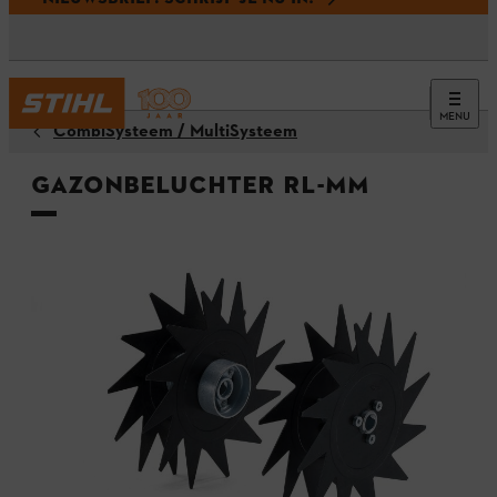
MENU
CombiSysteem / MultiSysteem
Gazonbeluchter RL-MM