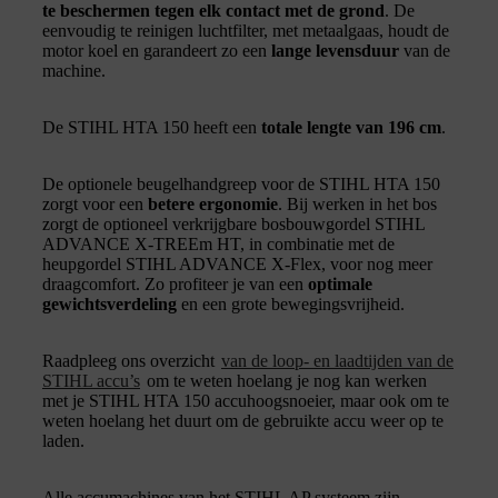
te beschermen tegen elk contact met de grond
. De
eenvoudig te reinigen luchtfilter, met metaalgaas, houdt de
motor koel en garandeert zo een
lange levensduur
van de
machine.
De STIHL HTA 150 heeft een
totale lengte van 196 cm
.
De optionele beugelhandgreep voor de STIHL HTA 150
zorgt voor een
betere ergonomie
. Bij werken in het bos
zorgt de optioneel verkrijgbare bosbouwgordel STIHL
ADVANCE X-TREEm HT, in combinatie met de
heupgordel STIHL ADVANCE X-Flex, voor nog meer
draagcomfort. Zo profiteer je van een
optimale
gewichtsverdeling
en een grote bewegingsvrijheid.
Raadpleeg ons overzicht
van de loop- en laadtijden van de
STIHL accu’s
om te weten hoelang je nog kan werken
met je STIHL HTA 150 accuhoogsnoeier, maar ook om te
weten hoelang het duurt om de gebruikte accu weer op te
laden.
Alle accumachines van het STIHL AP systeem zijn