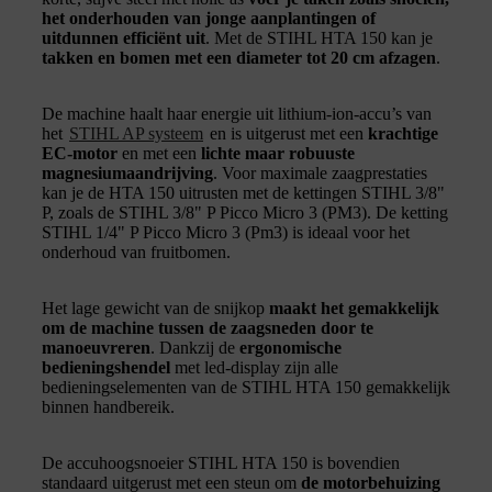
het onderhouden van jonge aanplantingen of
uitdunnen efficiënt uit
. Met de STIHL HTA 150 kan je
takken en bomen met een diameter tot 20 cm afzagen
.
De machine haalt haar energie uit lithium-ion-accu’s van
het
STIHL AP systeem
en is uitgerust met een
krachtige
EC-motor
en met een
lichte maar robuuste
magnesiumaandrijving
. Voor maximale zaagprestaties
kan je de HTA 150 uitrusten met de kettingen STIHL 3/8"
P, zoals de STIHL 3/8" P Picco Micro 3 (PM3). De ketting
STIHL 1/4" P Picco Micro 3 (Pm3) is ideaal voor het
onderhoud van fruitbomen.
Het lage gewicht van de snijkop
maakt het gemakkelijk
om de machine tussen de zaagsneden door te
manoeuvreren
. Dankzij de
ergonomische
bedieningshendel
met led-display zijn alle
bedieningselementen van de STIHL HTA 150 gemakkelijk
binnen handbereik.
De accuhoogsnoeier STIHL HTA 150 is bovendien
standaard uitgerust met een steun om
de motorbehuizing