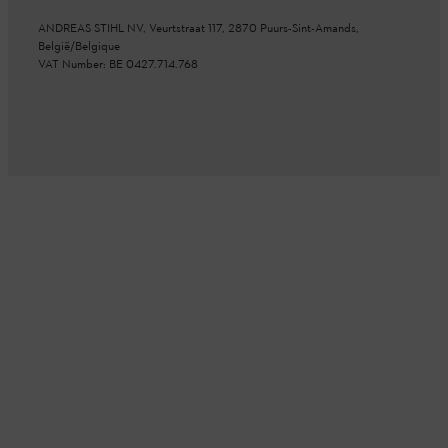
ANDREAS STIHL NV, Veurtstraat 117, 2870
Puurs-Sint-Amands,
België/Belgique
VAT Number: BE 0427.714.768