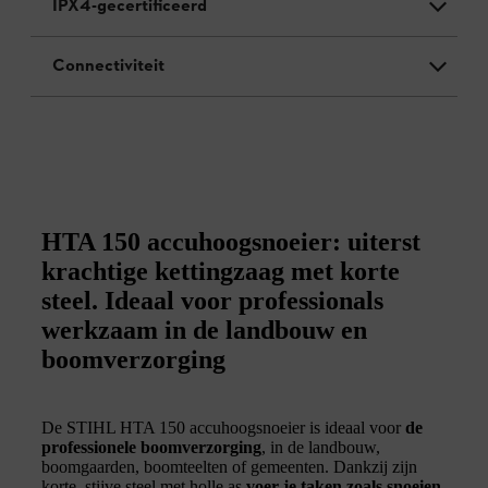
IPX4-gecertificeerd
Connectiviteit
HTA 150 accuhoogsnoeier: uiterst
krachtige kettingzaag met korte
steel. Ideaal voor professionals
werkzaam in de landbouw en
boomverzorging
De STIHL HTA 150 accuhoogsnoeier is ideaal voor
de
professionele boomverzorging
, in de landbouw,
boomgaarden, boomteelten of gemeenten. Dankzij zijn
korte, stijve steel met holle as
voer je taken zoals snoeien,