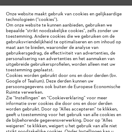
Onze website maakt gebruik van cookies en gelijkaardige
technologieën (“cookies”).
Om onze website te kunnen aanbieden, gebruiken we
bepaalde “strikt noodzakelijke cookies”, zelfs zonder uw
toestemming. Andere cookies die we gebruiken om de
gebruiksvriendelijkheid te optimaliseren en om inhoud op
maat aan te bieden, waaronder de analyse van
gebruikersgedrag, de effectiviteit van advertenties, de
personalisering van advertenties en het aanmaken van
uitgebreide gebruikersprofielen, worden alleen met uw
toestemming geplaatst.
Cookies worden gebruikt door ons en door derden (bv.
Google of Tealium). Deze derden kunnen uw
persoonsgegevens ook buiten de Europese Economische
Ruimte verwerken.
Zie “Instellingen” en “Cookieverklaring” voor meer
informatie over cookies die door ons en door derden
JE BROWSER WORDT NIET
worden gebruikt. Door op “Alles accepteren” te klikken,
ONDERSTEUND
geeft u toestemming voor het gebruik van alle cookies en
de bijbehorende gegevensverwerking. Door op “Alles
weigeren” te klikken, weigert u het gebruik van alle niet
strikt noodzakelijke cookies. Onder Instellingen kan u
Je gebruikt een browser die we nog niet ondersteunen. Om