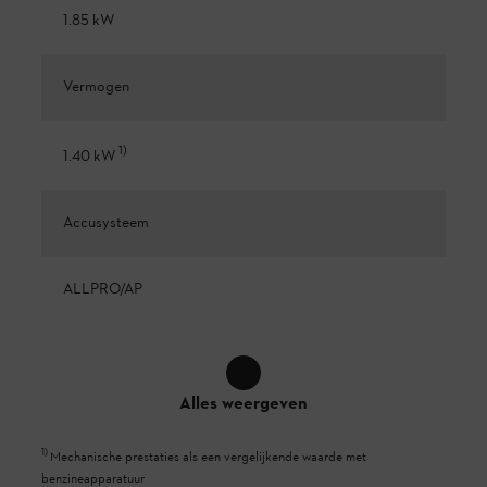
1.85 kW
Vermogen
1
)
1.40 kW
Accusysteem
ALLPRO/AP
Alles weergeven
1
)
Mechanische prestaties als een vergelijkende waarde met
benzineapparatuur