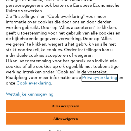
Google of Tealium). Deze derden kunnen uw
persoonsgegevens ook buiten de Europese Economische
Ruimte verwerken.
Zie “Instellingen” en “Cookieverklaring” voor meer
Contact
informatie over cookies die door ons en door derden
JE BROWSER WORDT NIET
worden gebruikt. Door op “Alles accepteren” te klikken,
ONDERSTEUND
geeft u toestemming voor het gebruik van alle cookies en
de bijbehorende gegevensverwerking. Door op “Alles
weigeren” te klikken, weigert u het gebruik van alle niet
strikt noodzakelijke cookies. Onder Instellingen kan u
Je gebruikt een browser die we nog niet ondersteunen. Om
Gegevensbescherming
Impressum
individuele cookies accepteren of weigeren.
onze website optimaal te kunnen gebruiken, raden we aan dat
U kan uw toestemming voor het gebruik van individuele
je overschakelt op één van de volgende browsers:
cookies of alle cookies op elk ogenblik met toekomstige
Cookie-informatie
Juridische informatie
werking intrekken onder “Cookies” in de voettekst.
Raadpleeg voor meer informatie onze
Privacyverklaring
en
onze
Cookieverklaring
.
firefox
chrome
ANDREAS STIHL NV, Veurtstraat 117, 2870
Puurs-Sint-Amands,
België/Belgique
Wettelijke kennisgeving
VAT Number: BE 0427.714.768
safari
edge
Alles accepteren
samsung
android
Alles weigeren