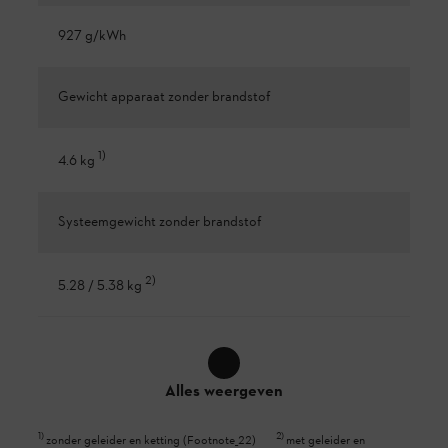
927 g/kWh
Gewicht apparaat zonder brandstof
1
)
4.6 kg
Systeemgewicht zonder brandstof
2
)
5.28 / 5.38 kg
Alles weergeven
1
)
2
)
zonder geleider en ketting (Footnote_22)
met geleider en