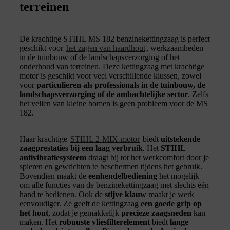
terreinen
De krachtige STIHL MS 182 benzinekettingzaag is perfect
geschikt voor
het zagen van haardhout
, werkzaamheden
in de tuinbouw of de landschapsverzorging of het
onderhoud van terreinen. Deze kettingzaag met krachtige
motor is geschikt voor veel verschillende klussen, zowel
voor
particulieren als professionals in de tuinbouw, de
landschapsverzorging of de ambachtelijke sector
. Zelfs
het vellen van kleine bomen is geen probleem voor de MS
182.
Haar krachtige
STIHL 2-MIX-motor
biedt
uitstekende
zaagprestaties bij een laag verbruik
. Het
STIHL
antivibratiesysteem
draagt bij tot het werkcomfort door je
spieren en gewrichten te beschermen tijdens het gebruik.
Bovendien maakt de
eenhendelbediening
het mogelijk
om alle functies van de benzinekettingzaag met slechts één
hand te bedienen. Ook de
stijve klauw
maakt je werk
eenvoudiger. Ze geeft de kettingzaag
een goede grip op
het hout
, zodat je gemakkelijk
precieze zaagsneden
kan
maken. Het
robuuste vliesfilterelement
biedt
lange