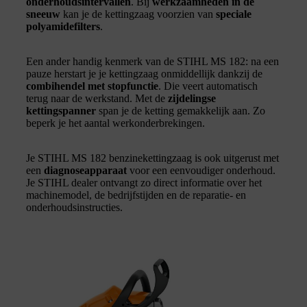
onderhoudsintervallen
. Bij
werkzaamheden in de
sneeuw
kan je de kettingzaag voorzien van
speciale
polyamidefilters
.
Een ander handig kenmerk van de STIHL MS 182: na een
pauze herstart je je kettingzaag onmiddellijk dankzij de
combihendel met stopfunctie
. Die veert automatisch
terug naar de werkstand. Met de
zijdelingse
kettingspanner
span je de ketting gemakkelijk aan. Zo
beperk je het aantal werkonderbrekingen.
Je STIHL MS 182 benzinekettingzaag is ook uitgerust met
een
diagnoseapparaat
voor een eenvoudiger onderhoud.
Je STIHL dealer ontvangt zo direct informatie over het
machinemodel, de bedrijfstijden en de reparatie- en
onderhoudsinstructies.