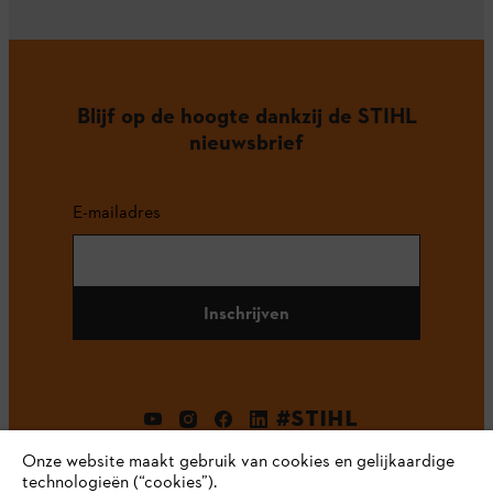
Blijf op de hoogte dankzij de STIHL
nieuwsbrief
E-mailadres
Inschrijven
#STIHL
Onze website maakt gebruik van cookies en gelijkaardige
technologieën (“cookies”).