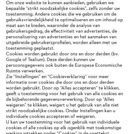
Om onze website te kunnen aanbieden, gebruiken we
bepaalde “strikt noodzakelijke cookies”, zelfs zonder uw
toestemming. Andere cookies die we gebruiken om de
gebruiksvriendelijkheid te optimaliseren en om inhoud op
maat aan te bieden, waaronder de analyse van
Bedrijf
gebruikersgedrag, de effectiviteit van advertenties, de
personalisering van advertenties en het aanmaken van
uitgebreide gebruikersprofielen, worden alleen met uw
toestemming geplaatst.
Cookies worden gebruikt door ons en door derden (bv.
STIHL FAQ
Google of Tealium). Deze derden kunnen uw
persoonsgegevens ook buiten de Europese Economische
Ruimte verwerken.
Zie “Instellingen” en “Cookieverklaring” voor meer
Contact
informatie over cookies die door ons en door derden
JE BROWSER WORDT NIET
worden gebruikt. Door op “Alles accepteren” te klikken,
ONDERSTEUND
geeft u toestemming voor het gebruik van alle cookies en
de bijbehorende gegevensverwerking. Door op “Alles
weigeren” te klikken, weigert u het gebruik van alle niet
strikt noodzakelijke cookies. Onder Instellingen kan u
Je gebruikt een browser die we nog niet ondersteunen. Om
Gegevensbescherming
Impressum
individuele cookies accepteren of weigeren.
onze website optimaal te kunnen gebruiken, raden we aan dat
U kan uw toestemming voor het gebruik van individuele
je overschakelt op één van de volgende browsers:
cookies of alle cookies op elk ogenblik met toekomstige
Cookie-informatie
Juridische informatie
werking intrekken onder “Cookies” in de voettekst.