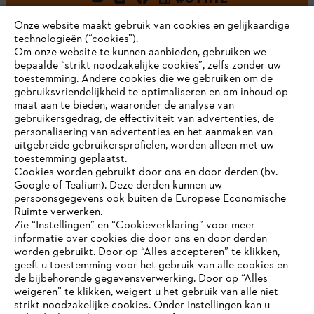
Onze website maakt gebruik van cookies en gelijkaardige
technologieën (“cookies”).
Om onze website te kunnen aanbieden, gebruiken we
bepaalde “strikt noodzakelijke cookies”, zelfs zonder uw
toestemming. Andere cookies die we gebruiken om de
gebruiksvriendelijkheid te optimaliseren en om inhoud op
maat aan te bieden, waaronder de analyse van
Bedrijf
gebruikersgedrag, de effectiviteit van advertenties, de
personalisering van advertenties en het aanmaken van
uitgebreide gebruikersprofielen, worden alleen met uw
toestemming geplaatst.
Cookies worden gebruikt door ons en door derden (bv.
STIHL FAQ
Google of Tealium). Deze derden kunnen uw
persoonsgegevens ook buiten de Europese Economische
Ruimte verwerken.
Zie “Instellingen” en “Cookieverklaring” voor meer
Contact
informatie over cookies die door ons en door derden
JE BROWSER WORDT NIET
worden gebruikt. Door op “Alles accepteren” te klikken,
ONDERSTEUND
geeft u toestemming voor het gebruik van alle cookies en
de bijbehorende gegevensverwerking. Door op “Alles
weigeren” te klikken, weigert u het gebruik van alle niet
strikt noodzakelijke cookies. Onder Instellingen kan u
Je gebruikt een browser die we nog niet ondersteunen. Om