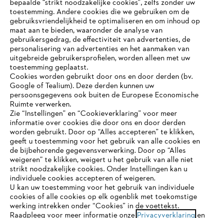
bepaalde “strikt noodzakelijke cookies”, zelfs zonder uw
toestemming. Andere cookies die we gebruiken om de
gebruiksvriendelijkheid te optimaliseren en om inhoud op
maat aan te bieden, waaronder de analyse van
gebruikersgedrag, de effectiviteit van advertenties, de
Bedrijf
personalisering van advertenties en het aanmaken van
uitgebreide gebruikersprofielen, worden alleen met uw
toestemming geplaatst.
Cookies worden gebruikt door ons en door derden (bv.
STIHL FAQ
Google of Tealium). Deze derden kunnen uw
persoonsgegevens ook buiten de Europese Economische
Ruimte verwerken.
Zie “Instellingen” en “Cookieverklaring” voor meer
informatie over cookies die door ons en door derden
JE BROWSER WORDT NIET
Contact
worden gebruikt. Door op “Alles accepteren” te klikken,
ONDERSTEUND
geeft u toestemming voor het gebruik van alle cookies en
de bijbehorende gegevensverwerking. Door op “Alles
weigeren” te klikken, weigert u het gebruik van alle niet
strikt noodzakelijke cookies. Onder Instellingen kan u
Je gebruikt een browser die we nog niet ondersteunen. Om
individuele cookies accepteren of weigeren.
onze website optimaal te kunnen gebruiken, raden we aan dat
Gegevensbescherming
Impressum
U kan uw toestemming voor het gebruik van individuele
je overschakelt op één van de volgende browsers:
cookies of alle cookies op elk ogenblik met toekomstige
werking intrekken onder “Cookies” in de voettekst.
Cookie-informatie
Juridische informatie
Raadpleeg voor meer informatie onze
Privacyverklaring
en