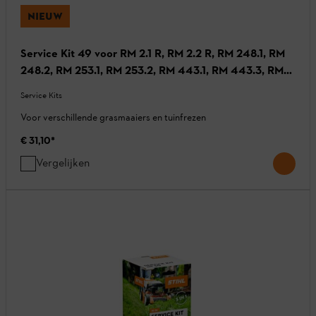
NIEUW
Service Kit 49 voor RM 2.1 R, RM 2.2 R, RM 248.1, RM
248.2, RM 253.1, RM 253.2, RM 443.1, RM 443.3, RM
448.1 TC, RM 488.1 TX, MH 445
Service Kits
Voor verschillende grasmaaiers en tuinfrezen
€ 31,10
*
Vergelijken