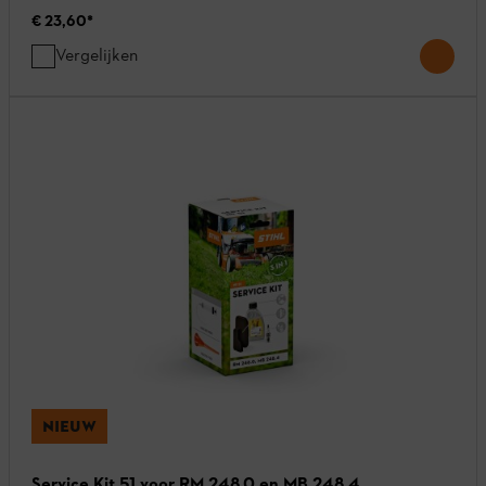
€ 23,60
*
Vergelijken
NIEUW
Service Kit 51 voor RM 248.0 en MB 248.4