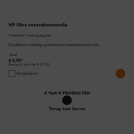
HP Ultra tweetaktmotorolie
Motorolie / kettingzaagolie
Excellente volledig synthetische tweetaktmotorolie
Vanaf
€ 3,70
*
Basisprijs per liter
€ 37,00
Vergelijken
4
VAN
4
PRODUCTEN
Terug naar boven