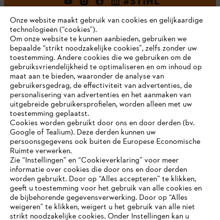
#STIHL
Onze website maakt gebruik van cookies en gelijkaardige
technologieën (“cookies”).
Om onze website te kunnen aanbieden, gebruiken we
bepaalde “strikt noodzakelijke cookies”, zelfs zonder uw
toestemming. Andere cookies die we gebruiken om de
gebruiksvriendelijkheid te optimaliseren en om inhoud op
maat aan te bieden, waaronder de analyse van
Bedrijf
gebruikersgedrag, de effectiviteit van advertenties, de
personalisering van advertenties en het aanmaken van
uitgebreide gebruikersprofielen, worden alleen met uw
toestemming geplaatst.
Cookies worden gebruikt door ons en door derden (bv.
STIHL FAQ
Google of Tealium). Deze derden kunnen uw
persoonsgegevens ook buiten de Europese Economische
Ruimte verwerken.
Zie “Instellingen” en “Cookieverklaring” voor meer
Contact
informatie over cookies die door ons en door derden
JE BROWSER WORDT NIET
worden gebruikt. Door op “Alles accepteren” te klikken,
ONDERSTEUND
geeft u toestemming voor het gebruik van alle cookies en
de bijbehorende gegevensverwerking. Door op “Alles
weigeren” te klikken, weigert u het gebruik van alle niet
strikt noodzakelijke cookies. Onder Instellingen kan u
Je gebruikt een browser die we nog niet ondersteunen. Om