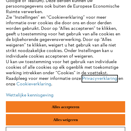
Google of Tealium). Deze derden kunnen uw
persoonsgegevens ook buiten de Europese Economische
Ruimte verwerken.
Zie “Instellingen” en “Cookieverklaring” voor meer
Contact
informatie over cookies die door ons en door derden
JE BROWSER WORDT NIET
worden gebruikt. Door op “Alles accepteren” te klikken,
ONDERSTEUND
geeft u toestemming voor het gebruik van alle cookies en
de bijbehorende gegevensverwerking. Door op “Alles
weigeren” te klikken, weigert u het gebruik van alle niet
strikt noodzakelijke cookies. Onder Instellingen kan u
Je gebruikt een browser die we nog niet ondersteunen. Om
Gegevensbescherming
Impressum
individuele cookies accepteren of weigeren.
onze website optimaal te kunnen gebruiken, raden we aan dat
U kan uw toestemming voor het gebruik van individuele
je overschakelt op één van de volgende browsers:
cookies of alle cookies op elk ogenblik met toekomstige
Cookie-informatie
Juridische informatie
werking intrekken onder “Cookies” in de voettekst.
Raadpleeg voor meer informatie onze
Privacyverklaring
en
onze
Cookieverklaring
.
firefox
chrome
ANDREAS STIHL NV, Veurtstraat 117, 2870
Puurs-Sint-Amands,
België/Belgique
Wettelijke kennisgeving
VAT Number: BE 0427.714.768
safari
edge
Alles accepteren
samsung
android
Alles weigeren