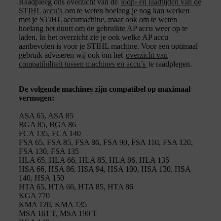
Raadpleeg ons overzicht van de
loop- en laadtijden van de
STIHL accu’s
om te weten hoelang je nog kan werken
met je STIHL accumachine, maar ook om te weten
hoelang het duurt om de gebruikte AP accu weer op te
laden. In het overzicht zie je ook welke AP accu
aanbevolen is voor je STIHL machine. Voor een optimaal
gebruik adviseren wij ook om het
overzicht van
compatibiliteit tussen machines en accu’s
te raadplegen.
De volgende machines zijn compatibel op maximaal
vermogen:
ASA 65, ASA 85
BGA 85, BGA 86
FCA 135, FCA 140
FSA 65, FSA 85, FSA 86, FSA 90, FSA 110, FSA 120,
FSA 130, FSA 135
HLA 65, HLA 66, HLA 85, HLA 86, HLA 135
HSA 66, HSA 86, HSA 94, HSA 100, HSA 130, HSA
140, HSA 150
HTA 65, HTA 66, HTA 85, HTA 86
KGA 770
KMA 120, KMA 135
MSA 161 T, MSA 190 T