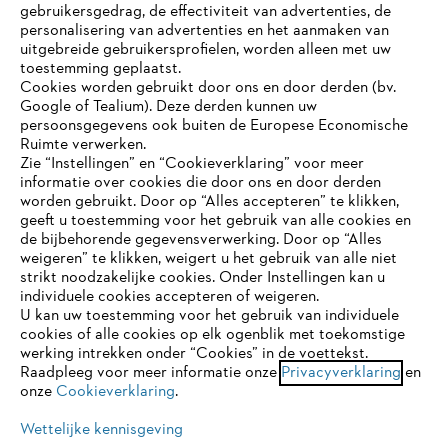
gebruikersgedrag, de effectiviteit van advertenties, de
personalisering van advertenties en het aanmaken van
uitgebreide gebruikersprofielen, worden alleen met uw
toestemming geplaatst.
Cookies worden gebruikt door ons en door derden (bv.
Google of Tealium). Deze derden kunnen uw
persoonsgegevens ook buiten de Europese Economische
Ruimte verwerken.
Zie “Instellingen” en “Cookieverklaring” voor meer
informatie over cookies die door ons en door derden
JE BROWSER WORDT NIET
worden gebruikt. Door op “Alles accepteren” te klikken,
ONDERSTEUND
geeft u toestemming voor het gebruik van alle cookies en
de bijbehorende gegevensverwerking. Door op “Alles
weigeren” te klikken, weigert u het gebruik van alle niet
strikt noodzakelijke cookies. Onder Instellingen kan u
Je gebruikt een browser die we nog niet ondersteunen. Om
individuele cookies accepteren of weigeren.
onze website optimaal te kunnen gebruiken, raden we aan dat
U kan uw toestemming voor het gebruik van individuele
je overschakelt op één van de volgende browsers:
cookies of alle cookies op elk ogenblik met toekomstige
werking intrekken onder “Cookies” in de voettekst.
Raadpleeg voor meer informatie onze
Privacyverklaring
en
onze
Cookieverklaring
.
firefox
chrome
Wettelijke kennisgeving