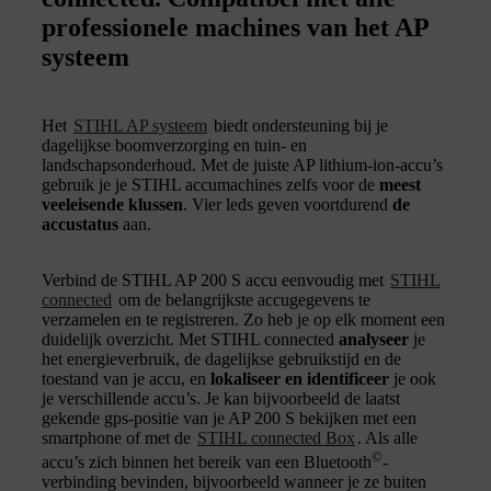
professionele machines van het AP
systeem
Het
STIHL AP systeem
biedt ondersteuning bij je
dagelijkse boomverzorging en tuin- en
landschapsonderhoud. Met de juiste AP lithium-ion-accu’s
gebruik je je STIHL accumachines zelfs voor de
meest
veeleisende klussen
. Vier leds geven voortdurend
de
accustatus
aan.
Verbind de STIHL AP 200 S accu eenvoudig met
STIHL
connected
om de belangrijkste accugegevens te
verzamelen en te registreren. Zo heb je op elk moment een
duidelijk overzicht. Met STIHL connected
analyseer
je
het energieverbruik, de dagelijkse gebruikstijd en de
toestand van je accu, en
lokaliseer en identificeer
je ook
je verschillende accu’s. Je kan bijvoorbeeld de laatst
gekende gps-positie van je AP 200 S bekijken met een
smartphone of met de
STIHL connected Box
. Als alle
©
accu’s zich binnen het bereik van een Bluetooth
-
verbinding bevinden, bijvoorbeeld wanneer je ze buiten