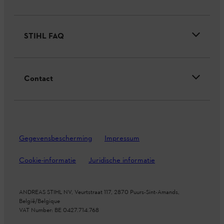
STIHL FAQ
Contact
Gegevensbescherming
Impressum
Cookie-informatie
Juridische informatie
ANDREAS STIHL NV, Veurtstraat 117, 2870
Puurs-Sint-Amands,
België/Belgique
VAT Number: BE 0427.714.768