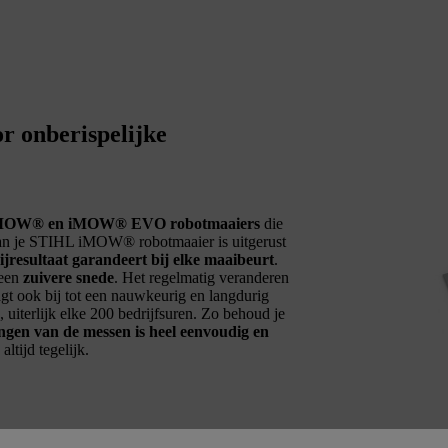
 onberispelijke
e iMOW® en iMOW® EVO robotmaaiers
die
van je STIHL iMOW® robotmaaier is uitgerust
ijresultaat garandeert bij elke maaibeurt
.
 een
zuivere snede
. Het regelmatig veranderen
gt ook bij tot een nauwkeurig en langdurig
 uiterlijk elke 200 bedrijfsuren. Zo behoud je
ngen van de messen is heel eenvoudig en
tijd tegelijk.