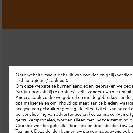
Bedrijf
Onze website maakt gebruik van cookies en gelijkaardige
technologieën (“cookies”).
Over ons
Om onze website te kunnen aanbieden, gebruiken we bep
“strikt noodzakelijke cookies”, zelfs zonder uw toestemmi
Pers
Andere cookies die we gebruiken om de gebruiksvriendeli
optimaliseren en om inhoud op maat aan te bieden, waaro
Werken bij STIHL
analyse van gebruikersgedrag, de effectiviteit van adverte
personalisering van advertenties en het aanmaken van uit
Duurzaamheid
gebruikersprofielen, worden alleen met uw toestemming g
STIHL rapportagesysteem
Cookies worden gebruikt door ons en door derden (bv. G
Tealium). Deze derden kunnen uw persoonsgegevens ook b