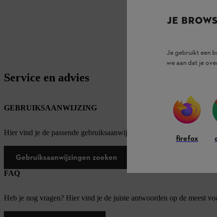
JE BROW
Je gebruikt een 
we aan dat je ove
Service en advies
GEBRUIKSAANWIJZING
Hier vind je de passende gebruiksaanwijzingen voor onze STIHL pro
firefox
Gebruiksaanwijzingen zoeken
FAQ
Heb je nog vragen? Hier vind je de juiste antwoorden op de meest v