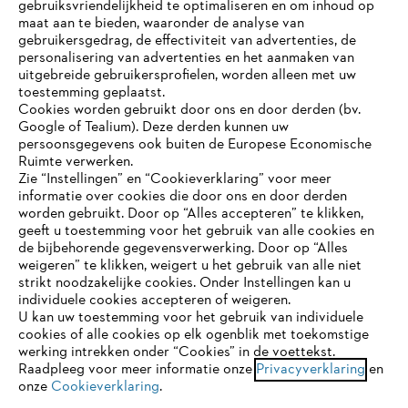
gebruiksvriendelijkheid te optimaliseren en om inhoud op
maat aan te bieden, waaronder de analyse van
Bedrijf
gebruikersgedrag, de effectiviteit van advertenties, de
personalisering van advertenties en het aanmaken van
uitgebreide gebruikersprofielen, worden alleen met uw
toestemming geplaatst.
Cookies worden gebruikt door ons en door derden (bv.
STIHL FAQ
Google of Tealium). Deze derden kunnen uw
persoonsgegevens ook buiten de Europese Economische
Ruimte verwerken.
Zie “Instellingen” en “Cookieverklaring” voor meer
Contact
informatie over cookies die door ons en door derden
JE BROWSER WORDT NIET
worden gebruikt. Door op “Alles accepteren” te klikken,
ONDERSTEUND
geeft u toestemming voor het gebruik van alle cookies en
de bijbehorende gegevensverwerking. Door op “Alles
weigeren” te klikken, weigert u het gebruik van alle niet
strikt noodzakelijke cookies. Onder Instellingen kan u
Je gebruikt een browser die we nog niet ondersteunen. Om
Gegevensbescherming
Impressum
individuele cookies accepteren of weigeren.
onze website optimaal te kunnen gebruiken, raden we aan dat
U kan uw toestemming voor het gebruik van individuele
je overschakelt op één van de volgende browsers:
cookies of alle cookies op elk ogenblik met toekomstige
Cookie-informatie
Juridische informatie
werking intrekken onder “Cookies” in de voettekst.
Raadpleeg voor meer informatie onze
Privacyverklaring
en
onze
Cookieverklaring
.
firefox
chrome
ANDREAS STIHL NV, Veurtstraat 117, 2870
Puurs-Sint-Amands,