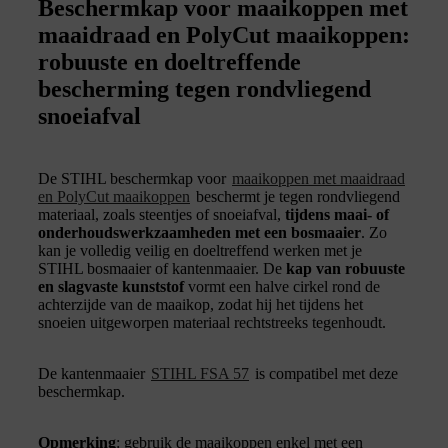
Beschermkap voor maaikoppen met
maaidraad en PolyCut maaikoppen:
robuuste en doeltreffende
bescherming tegen rondvliegend
snoeiafval
De STIHL beschermkap voor
maaikoppen met maaidraad
en PolyCut maaikoppen
beschermt je tegen rondvliegend
materiaal, zoals steentjes of snoeiafval,
tijdens maai- of
onderhoudswerkzaamheden met een bosmaaier
. Zo
kan je volledig veilig en doeltreffend werken met je
STIHL bosmaaier of kantenmaaier. De
kap van robuuste
en slagvaste kunststof
vormt een halve cirkel rond de
achterzijde van de maaikop, zodat hij het tijdens het
snoeien uitgeworpen materiaal rechtstreeks tegenhoudt.
De kantenmaaier
STIHL FSA 57
is compatibel met deze
beschermkap.
Opmerking
: gebruik de maaikoppen enkel met een