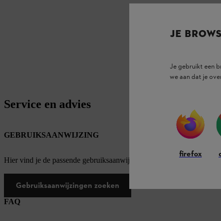
JE BROW
Je gebruikt een 
we aan dat je ove
Service en advies
GEBRUIKSAANWIJZING
firefox
Hier vind je de passende gebruiksaanwijzingen voor onze STIHL pro
Gebruiksaanwijzingen zoeken
FAQ