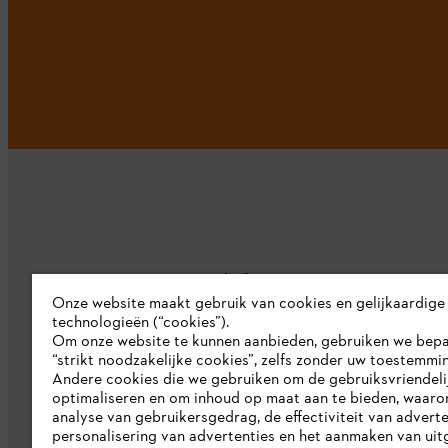
Bedrijf
Onze website maakt gebruik van cookies en gelijkaardige
technologieën (“cookies”).
Over ons
Om onze website te kunnen aanbieden, gebruiken we bep
“strikt noodzakelijke cookies”, zelfs zonder uw toestemmi
Pers
Andere cookies die we gebruiken om de gebruiksvriendeli
optimaliseren en om inhoud op maat aan te bieden, waaro
Werken bij STIHL
analyse van gebruikersgedrag, de effectiviteit van adverte
personalisering van advertenties en het aanmaken van uit
Duurzaamheid