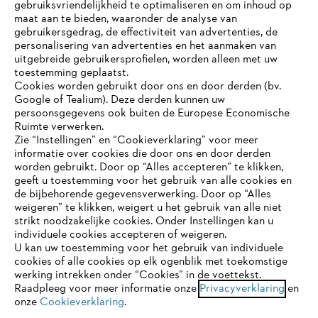
gebruiksvriendelijkheid te optimaliseren en om inhoud op
maat aan te bieden, waaronder de analyse van
Bedrijf
gebruikersgedrag, de effectiviteit van advertenties, de
personalisering van advertenties en het aanmaken van
uitgebreide gebruikersprofielen, worden alleen met uw
toestemming geplaatst.
Cookies worden gebruikt door ons en door derden (bv.
STIHL FAQ
Google of Tealium). Deze derden kunnen uw
persoonsgegevens ook buiten de Europese Economische
Ruimte verwerken.
Zie “Instellingen” en “Cookieverklaring” voor meer
Contact
informatie over cookies die door ons en door derden
JE BROWSER WORDT NIET
worden gebruikt. Door op “Alles accepteren” te klikken,
ONDERSTEUND
geeft u toestemming voor het gebruik van alle cookies en
de bijbehorende gegevensverwerking. Door op “Alles
weigeren” te klikken, weigert u het gebruik van alle niet
strikt noodzakelijke cookies. Onder Instellingen kan u
Je gebruikt een browser die we nog niet ondersteunen. Om
Gegevensbescherming
Impressum
individuele cookies accepteren of weigeren.
onze website optimaal te kunnen gebruiken, raden we aan dat
U kan uw toestemming voor het gebruik van individuele
je overschakelt op één van de volgende browsers:
cookies of alle cookies op elk ogenblik met toekomstige
Cookie-informatie
Juridische informatie
werking intrekken onder “Cookies” in de voettekst.
Raadpleeg voor meer informatie onze
Privacyverklaring
en
onze
Cookieverklaring
.
firefox
chrome
ANDREAS STIHL NV, Veurtstraat 117, 2870
Puurs-Sint-Amands,