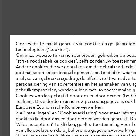
Bedrijf
Onze website maakt gebruik van cookies en gelijkaardige
technologieën (“cookies”).
Over ons
Om onze website te kunnen aanbieden, gebruiken we bep
“strikt noodzakelijke cookies”, zelfs zonder uw toestemmi
Pers
Andere cookies die we gebruiken om de gebruiksvriendeli
optimaliseren en om inhoud op maat aan te bieden, waaro
Werken bij STIHL
analyse van gebruikersgedrag, de effectiviteit van adverte
personalisering van advertenties en het aanmaken van uit
Duurzaamheid
gebruikersprofielen, worden alleen met uw toestemming g
STIHL rapportagesysteem
Cookies worden gebruikt door ons en door derden (bv. G
Tealium). Deze derden kunnen uw persoonsgegevens ook b
Catalogus
Europese Economische Ruimte verwerken.
Zie “Instellingen” en “Cookieverklaring” voor meer inform
cookies die door ons en door derden worden gebruikt. D
“Alles accepteren” te klikken, geeft u toestemming voor h
van alle cookies en de bijbehorende gegevensverwerking.