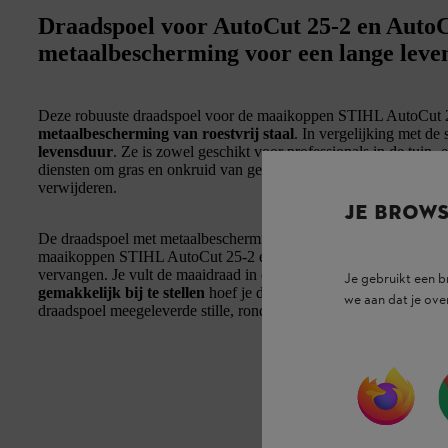
Draadspoel voor AutoCut 25-2 en AutoC
metaalbescherming voor een lange leve
Deze robuuste draadspoel voor de maaikoppen STIHL AutoCut 
metaalbescherming van roestvrij staal
. In vergelijking met de
levensduur
. Ze is zowel geschikt voor professionals in de tuin
diensten om gras en onkruid van geasfalteerde of verharde paden
verwijderen.
JE BROW
De draadspoel met metaalbescherming gebruik je op dezelfde man
maaikoppen STIHL AutoCut 25-2 en STIHL AutoCut 27-2. Je kan
vervangen. Je vult de maaidraad in een handomdraai en zonder 
Je gebruikt een 
gemakkelijk bij te stellen
hoef je de maaikop slechts kort op de 
we aan dat je ove
draadspoel meegeleverde stille, ronde maaidraad kan je meteen aa