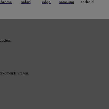
chrome
safari
edge
samsung
android
ducten.
oorkomende vragen.