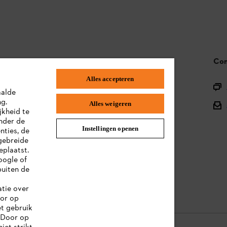
STIHL FAQ
Con
Alles accepteren
Productregistratie
aalde
ng.
Onderdelen en assortiment
Alles weigeren
jkheid te
nder de
Afvalverwerking
Instellingen openen
nties, de
gebreide
Handleidingen
eplaatst.
oogle of
uiten de
atie over
oor op
et gebruik
 Door op