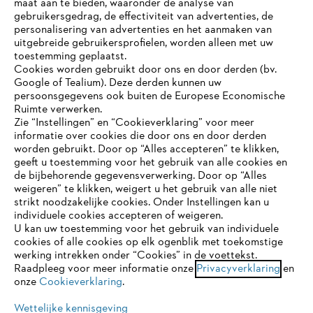
maat aan te bieden, waaronder de analyse van
Bedrijf
gebruikersgedrag, de effectiviteit van advertenties, de
personalisering van advertenties en het aanmaken van
uitgebreide gebruikersprofielen, worden alleen met uw
toestemming geplaatst.
Cookies worden gebruikt door ons en door derden (bv.
STIHL FAQ
Google of Tealium). Deze derden kunnen uw
persoonsgegevens ook buiten de Europese Economische
Ruimte verwerken.
Zie “Instellingen” en “Cookieverklaring” voor meer
Contact
informatie over cookies die door ons en door derden
JE BROWSER WORDT NIET
worden gebruikt. Door op “Alles accepteren” te klikken,
ONDERSTEUND
geeft u toestemming voor het gebruik van alle cookies en
de bijbehorende gegevensverwerking. Door op “Alles
weigeren” te klikken, weigert u het gebruik van alle niet
strikt noodzakelijke cookies. Onder Instellingen kan u
Je gebruikt een browser die we nog niet ondersteunen. Om
Gegevensbescherming
Impressum
individuele cookies accepteren of weigeren.
onze website optimaal te kunnen gebruiken, raden we aan dat
U kan uw toestemming voor het gebruik van individuele
je overschakelt op één van de volgende browsers:
cookies of alle cookies op elk ogenblik met toekomstige
Cookie-informatie
Juridische informatie
werking intrekken onder “Cookies” in de voettekst.
Raadpleeg voor meer informatie onze
Privacyverklaring
en
onze
Cookieverklaring
.
firefox
chrome
ANDREAS STIHL NV, Veurtstraat 117, 2870
Puurs-Sint-Amands,
België/Belgique
Wettelijke kennisgeving