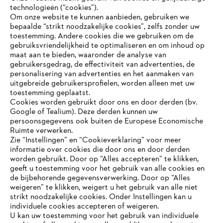
technologieën (“cookies”).
Om onze website te kunnen aanbieden, gebruiken we
bepaalde “strikt noodzakelijke cookies”, zelfs zonder uw
toestemming. Andere cookies die we gebruiken om de
gebruiksvriendelijkheid te optimaliseren en om inhoud op
maat aan te bieden, waaronder de analyse van
Bedrijf
gebruikersgedrag, de effectiviteit van advertenties, de
personalisering van advertenties en het aanmaken van
uitgebreide gebruikersprofielen, worden alleen met uw
toestemming geplaatst.
Cookies worden gebruikt door ons en door derden (bv.
STIHL FAQ
Google of Tealium). Deze derden kunnen uw
persoonsgegevens ook buiten de Europese Economische
Ruimte verwerken.
Zie “Instellingen” en “Cookieverklaring” voor meer
Contact
informatie over cookies die door ons en door derden
JE BROWSER WORDT NIET
worden gebruikt. Door op “Alles accepteren” te klikken,
ONDERSTEUND
geeft u toestemming voor het gebruik van alle cookies en
de bijbehorende gegevensverwerking. Door op “Alles
weigeren” te klikken, weigert u het gebruik van alle niet
strikt noodzakelijke cookies. Onder Instellingen kan u
Je gebruikt een browser die we nog niet ondersteunen. Om
Gegevensbescherming
Impressum
individuele cookies accepteren of weigeren.
onze website optimaal te kunnen gebruiken, raden we aan dat
U kan uw toestemming voor het gebruik van individuele
je overschakelt op één van de volgende browsers: