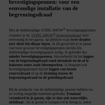
bevestigingspennen: voor een
eenvoudige installatie van de
begrenzingsdraad
®
Met de dubbelzijdige STIHL iMOW
bevestigingspennen
®
veranker je de
STIHL iMOW
begrenzingdraad
heel
eenvoudig in het gazon, op plekken waar
twee draden
zeer dicht bij elkaar lopen
. In dit geval heb je in plaats
van twee gewone bevestigingspennen slechts één
dubbelzijdige bevestigingspen nodig. Je gebruikt dus
minder bevestigingspennen
, bijvoorbeeld bij het
leggen
van de begrenzingdraad rond obstakels en de af te
bakenen zones zoals bloemperken
. Je bespaart ook
bevestigingspennen bij het
leggen van lussen
reservedraad
of op de
kruising tussen de
begrenzingsdraad en de geleidingsdraad
.
Bij de productie van de dubbelzijdige pennen hebben we
zo weinig mogelijk materiaal gebruikt.
Eenmaal
verankerd in je gazon, zijn ze dan ook nauwelijks
zichtbaar
. Als je grond te compact of te droog is, raden