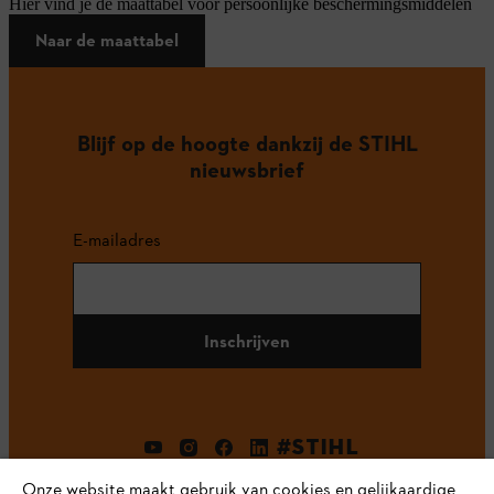
Hier vind je de maattabel voor persoonlijke beschermingsmiddelen
Naar de maattabel
Blijf op de hoogte dankzij de STIHL
nieuwsbrief
E-mailadres
Inschrijven
#STIHL
Onze website maakt gebruik van cookies en gelijkaardige