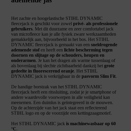
Het zachte en hoogelastische STIHL DYNAMIC
fleecejack is geschikt voor zowel
privé- als professionele
gebruikers
. Met dit duurzame en zeer comfortabel jack
van microfleece kan je alle fysiek zware werkzaamheden
gemakkelijk aan, bijvoorbeeld in het bos. Het STIHL
DYNAMIC fleecejack is gemaakt van een
sneldrogende
ademende stof
en heeft een
lichte bescherming tegen
doornen en slijtage op de schouders, heupen en
onderarmen
. Je kan het dragen als warme tussenlaag of
als bovenlaag bij slechte zichtbaarheid dankzij het
grote
gedeelte in fluorescerend oranje
. Het STIHL
DYNAMIC jack is verkrijgbaar in de
pasvorm Slim Fit
.
De handige borstzak van het STIHL DYNAMIC
fleecejack heeft een ritssluiting, zodat je je smartphone of
andere waardevolle voorwerpen in alle veiligheid kan
meenemen. Een duimlus is geïntegreerd in de mouwen.
Op de achterzijde van het jack staat een reflecterend
STIHL logo en op de voorzijde een kettingzaagmotief.
Het STIHL DYNAMIC jack
is machinewasbaar op 60
°C
.