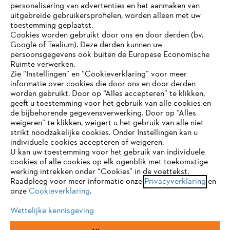
personalisering van advertenties en het aanmaken van
uitgebreide gebruikersprofielen, worden alleen met uw
toestemming geplaatst.
Cookies worden gebruikt door ons en door derden (bv.
STIHL FAQ
Google of Tealium). Deze derden kunnen uw
persoonsgegevens ook buiten de Europese Economische
Ruimte verwerken.
Zie “Instellingen” en “Cookieverklaring” voor meer
Contact
informatie over cookies die door ons en door derden
JE BROWSER WORDT NIET
worden gebruikt. Door op “Alles accepteren” te klikken,
ONDERSTEUND
geeft u toestemming voor het gebruik van alle cookies en
de bijbehorende gegevensverwerking. Door op “Alles
weigeren” te klikken, weigert u het gebruik van alle niet
strikt noodzakelijke cookies. Onder Instellingen kan u
Je gebruikt een browser die we nog niet ondersteunen. Om
Gegevensbescherming
Impressum
individuele cookies accepteren of weigeren.
onze website optimaal te kunnen gebruiken, raden we aan dat
U kan uw toestemming voor het gebruik van individuele
je overschakelt op één van de volgende browsers:
cookies of alle cookies op elk ogenblik met toekomstige
Cookie-informatie
Juridische informatie
werking intrekken onder “Cookies” in de voettekst.
Raadpleeg voor meer informatie onze
Privacyverklaring
en
onze
Cookieverklaring
.
firefox
chrome
ANDREAS STIHL NV, Veurtstraat 117, 2870
Puurs-Sint-Amands,
België/Belgique
Wettelijke kennisgeving
VAT Number: BE 0427.714.768
safari
edge