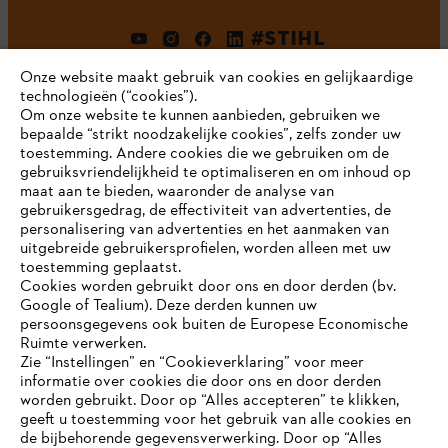
#STIHL
Onze website maakt gebruik van cookies en gelijkaardige
technologieën (“cookies”).
Om onze website te kunnen aanbieden, gebruiken we
bepaalde “strikt noodzakelijke cookies”, zelfs zonder uw
toestemming. Andere cookies die we gebruiken om de
gebruiksvriendelijkheid te optimaliseren en om inhoud op
maat aan te bieden, waaronder de analyse van
Bedrijf
gebruikersgedrag, de effectiviteit van advertenties, de
personalisering van advertenties en het aanmaken van
uitgebreide gebruikersprofielen, worden alleen met uw
toestemming geplaatst.
Cookies worden gebruikt door ons en door derden (bv.
STIHL FAQ
Google of Tealium). Deze derden kunnen uw
persoonsgegevens ook buiten de Europese Economische
Ruimte verwerken.
Zie “Instellingen” en “Cookieverklaring” voor meer
Contact
informatie over cookies die door ons en door derden
JE BROWSER WORDT NIET
worden gebruikt. Door op “Alles accepteren” te klikken,
ONDERSTEUND
geeft u toestemming voor het gebruik van alle cookies en
de bijbehorende gegevensverwerking. Door op “Alles