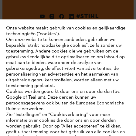
#STIHL
Onze website maakt gebruik van cookies en gelijkaardige
technologieën (“cookies”).
Om onze website te kunnen aanbieden, gebruiken we
bepaalde “strikt noodzakelijke cookies”, zelfs zonder uw
toestemming. Andere cookies die we gebruiken om de
gebruiksvriendelijkheid te optimaliseren en om inhoud op
maat aan te bieden, waaronder de analyse van
Bedrijf
gebruikersgedrag, de effectiviteit van advertenties, de
personalisering van advertenties en het aanmaken van
uitgebreide gebruikersprofielen, worden alleen met uw
toestemming geplaatst.
Cookies worden gebruikt door ons en door derden (bv.
STIHL FAQ
Google of Tealium). Deze derden kunnen uw
persoonsgegevens ook buiten de Europese Economische
Ruimte verwerken.
Zie “Instellingen” en “Cookieverklaring” voor meer
Contact
informatie over cookies die door ons en door derden
JE BROWSER WORDT NIET
worden gebruikt. Door op “Alles accepteren” te klikken,
ONDERSTEUND
geeft u toestemming voor het gebruik van alle cookies en