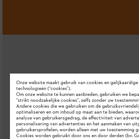
Bedrijf
Onze website maakt gebruik van cookies en gelijkaardige
technologieën (“cookies”).
Over ons
Om onze website te kunnen aanbieden, gebruiken we bep
“strikt noodzakelijke cookies”, zelfs zonder uw toestemmi
Pers
Andere cookies die we gebruiken om de gebruiksvriendeli
optimaliseren en om inhoud op maat aan te bieden, waaro
Werken bij STIHL
analyse van gebruikersgedrag, de effectiviteit van adverte
personalisering van advertenties en het aanmaken van uit
Duurzaamheid
gebruikersprofielen, worden alleen met uw toestemming g
Cookies worden gebruikt door ons en door derden (bv. G
STIHL rapportagesysteem