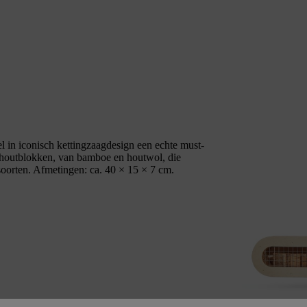
el in iconisch kettingzaagdesign een echte must-
e houtblokken, van bamboe en houtwol, die
nsoorten. Afmetingen: ca. 40 × 15 × 7 cm.