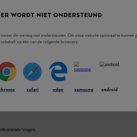
SER WORDT NIET ONDERSTEUND
browser die we nog niet ondersteunen. Om onze website optimaal te kunnen g
rschakelt op één van de volgende browsers:
ducten.
chrome
safari
edge
samsung
android
oorkomende vragen.