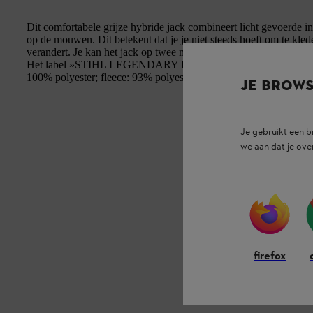
Dit comfortabele grijze hybride jack combineert licht gevoerde i
op de mouwen. Dit betekent dat je je niet steeds hoeft om te klede
verandert. Je kan het jack op twee manieren dragen: als losse jas
Het label »STIHL LEGENDARY PERFORMANCE« siert de linker
100% polyester; fleece: 93% polyester, 7 % elastaan.
JE BROW
Je gebruikt een 
we aan dat je ove
firefox