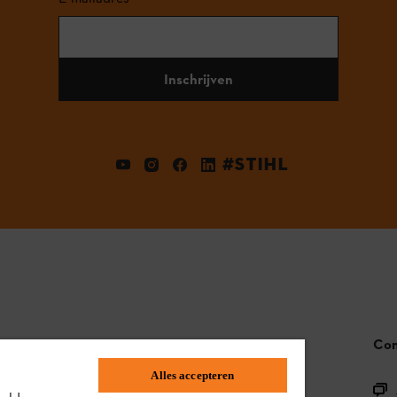
Inschrijven
#STIHL
STIHL FAQ
Con
Alles accepteren
Productregistratie