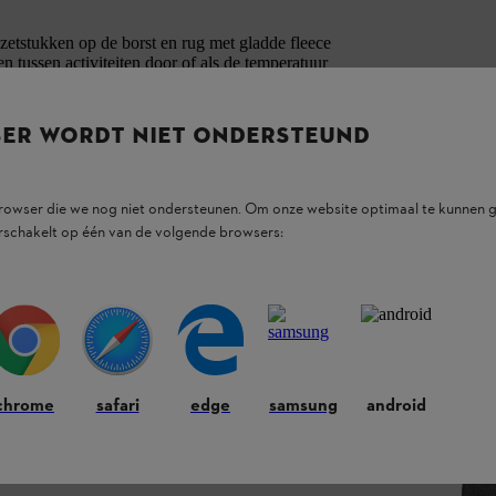
nzetstukken op de borst en rug met gladde fleece
n tussen activiteiten door of als de temperatuur
 of als extra warme laag onder een andere jas.
bovenarm. Buitenstof en binnenvoering:
SER WORDT NIET ONDERSTEUND
browser die we nog niet ondersteunen. Om onze website optimaal te kunnen g
rschakelt op één van de volgende browsers:
chrome
safari
edge
samsung
android