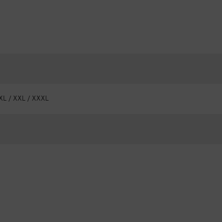
/ XL / XXL / XXXL