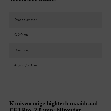
Draaddiameter
Ø 2,0 mm
Draadlengte
45,0 m / 91,0 m
Kruisvormige hightech maaidraad
CF3 Pro, 2,0 mm: bijzonder