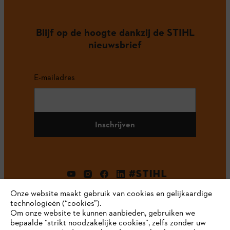
Blijf op de hoogte dankzij de STIHL
nieuwsbrief
E-mailadres
Inschrijven
#STIHL
Onze website maakt gebruik van cookies en gelijkaardige
technologieën (“cookies”).
Om onze website te kunnen aanbieden, gebruiken we
bepaalde “strikt noodzakelijke cookies”, zelfs zonder uw