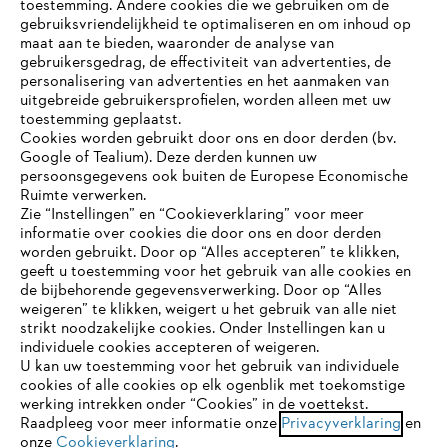
toestemming. Andere cookies die we gebruiken om de
gebruiksvriendelijkheid te optimaliseren en om inhoud op
maat aan te bieden, waaronder de analyse van
Bedrijf
gebruikersgedrag, de effectiviteit van advertenties, de
personalisering van advertenties en het aanmaken van
uitgebreide gebruikersprofielen, worden alleen met uw
toestemming geplaatst.
Cookies worden gebruikt door ons en door derden (bv.
STIHL FAQ
Google of Tealium). Deze derden kunnen uw
persoonsgegevens ook buiten de Europese Economische
Ruimte verwerken.
Zie “Instellingen” en “Cookieverklaring” voor meer
Contact
informatie over cookies die door ons en door derden
JE BROWSER WORDT NIET
worden gebruikt. Door op “Alles accepteren” te klikken,
ONDERSTEUND
geeft u toestemming voor het gebruik van alle cookies en
de bijbehorende gegevensverwerking. Door op “Alles
weigeren” te klikken, weigert u het gebruik van alle niet
strikt noodzakelijke cookies. Onder Instellingen kan u
Je gebruikt een browser die we nog niet ondersteunen. Om
Gegevensbescherming
Impressum
individuele cookies accepteren of weigeren.
onze website optimaal te kunnen gebruiken, raden we aan dat
U kan uw toestemming voor het gebruik van individuele
je overschakelt op één van de volgende browsers:
cookies of alle cookies op elk ogenblik met toekomstige
Cookie-informatie
Juridische informatie
werking intrekken onder “Cookies” in de voettekst.
Raadpleeg voor meer informatie onze
Privacyverklaring
en
onze
Cookieverklaring
.