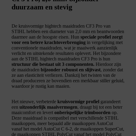
duurzaam en stevig
De kruisvormige hightech maaidraden CF3 Pro van
STIHL hebben een diameter van 2,0 mm en beantwoorden
daarmee aan de hoogste eisen. Hun
speciale profiel zorgt
voor een betere krachtoverbrenging
in vergelijking met
conventionele maaidraden, wat je maaiwerk aanzienlijk
verlicht en uitstekende resultaten oplevert. Het bijzondere
aan de STIHL hightech maaidraden CF3 Pro is hun
structuur die bestaat uit 3 componenten.
Hierdoor zijn
de maaidraden
bijzonder robuust en slijtvast
, zonder dat
ze aan elasticiteit verliezen. Dankzij het twisten van de
draad produceren ze bovendien een merkbaar stiller geluid,
waardoor je rustig kan maaien.
Het nieuwe, verbeterde
kruisvormige profiel
garandeert
een
uitzonderlijk maaivermogen
, draagt bij tot een beter
maaicomfort en levert
onberispelijke trimboorden
op.
Deze maaidraad is compatibel met verschillende STIHL
maaikoppen, meer bepaald alle maaikoppen AutoCut
vanaf het model AutoCut C 6-2, de maaikoppen SuperCut,
de maaikoppen STIHL PolyCut vanaf het model PolyCut