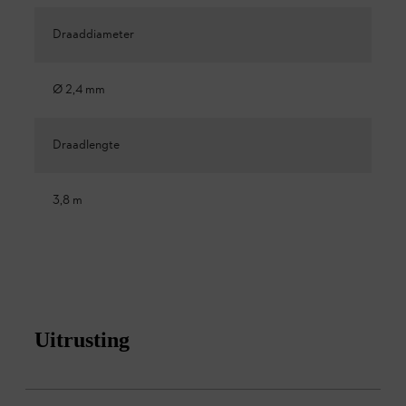
Draaddiameter
Ø 2,4 mm
Draadlengte
3,8 m
Uitrusting