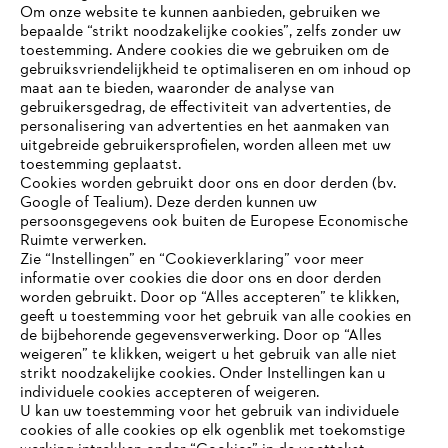
Om onze website te kunnen aanbieden, gebruiken we
bepaalde “strikt noodzakelijke cookies”, zelfs zonder uw
toestemming. Andere cookies die we gebruiken om de
gebruiksvriendelijkheid te optimaliseren en om inhoud op
maat aan te bieden, waaronder de analyse van
Bedrijf
gebruikersgedrag, de effectiviteit van advertenties, de
personalisering van advertenties en het aanmaken van
uitgebreide gebruikersprofielen, worden alleen met uw
toestemming geplaatst.
Cookies worden gebruikt door ons en door derden (bv.
STIHL FAQ
Google of Tealium). Deze derden kunnen uw
persoonsgegevens ook buiten de Europese Economische
Ruimte verwerken.
Zie “Instellingen” en “Cookieverklaring” voor meer
Contact
informatie over cookies die door ons en door derden
JE BROWSER WORDT NIET
worden gebruikt. Door op “Alles accepteren” te klikken,
ONDERSTEUND
geeft u toestemming voor het gebruik van alle cookies en
de bijbehorende gegevensverwerking. Door op “Alles
weigeren” te klikken, weigert u het gebruik van alle niet
strikt noodzakelijke cookies. Onder Instellingen kan u
Je gebruikt een browser die we nog niet ondersteunen. Om
Gegevensbescherming
Impressum
individuele cookies accepteren of weigeren.
onze website optimaal te kunnen gebruiken, raden we aan dat
U kan uw toestemming voor het gebruik van individuele
je overschakelt op één van de volgende browsers:
cookies of alle cookies op elk ogenblik met toekomstige
Cookie-informatie
Juridische informatie