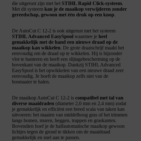
die uitgerust zijn met het
STIHL Rapid Click-systeem
.
Met dit systeem
kan je de maaikop verwijderen zonder
gereedschap, gewoon met één druk op een knop
.
De AutoCut C 12-2 is ook uitgerust met het systeem
STIHL Advanced EasySpool
waarmee je
heel
gemakkelijk met de hand een nieuwe draad op de
maaikop kan wikkelen
. De grote draaischrijf maakt het
eenvoudig om de draad op te wikkelen. Hij is bijzonder
vlot te hanteren en heeft een slijtagebescherming op de
bovenkant van de maaikop. Dankzij STIHL Advanced
EasySpool is het opwikkelen van een nieuwe draad zeer
eenvoudig. Je hoeft de maaikop zelfs niet van de
bosmaaier te halen.
De maaikop AutoCut C 12-2 is
compatibel met tal van
diverse maaidraden
(diameter 2,0 mm en 2,4 mm) zodat
je gemakkelijk en efficiënt een breed scala van taken kan
uitvoeren: het maaien van middelhoog gras of het trimmen
langs bomen, muren, heggen, trappen en graskanten.
Bovendien hoef je de halfautomatische maaikop gewoon
lichtjes tegen de grond te tikken om de maaidraad
gemakkelijk en snel aan te passen.