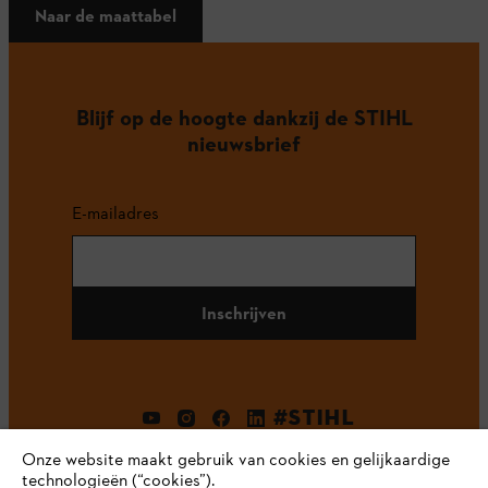
Naar de maattabel
Blijf op de hoogte dankzij de STIHL
nieuwsbrief
E-mailadres
Inschrijven
#STIHL
Onze website maakt gebruik van cookies en gelijkaardige
technologieën (“cookies”).