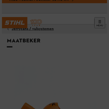
MENU
Jerrycans / vulsystemen
Maatbeker