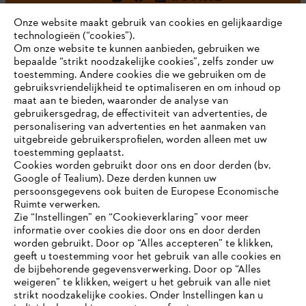
Onze website maakt gebruik van cookies en gelijkaardige
technologieën (“cookies”).
Om onze website te kunnen aanbieden, gebruiken we
bepaalde “strikt noodzakelijke cookies”, zelfs zonder uw
toestemming. Andere cookies die we gebruiken om de
gebruiksvriendelijkheid te optimaliseren en om inhoud op
maat aan te bieden, waaronder de analyse van
Bedrijf
gebruikersgedrag, de effectiviteit van advertenties, de
personalisering van advertenties en het aanmaken van
uitgebreide gebruikersprofielen, worden alleen met uw
toestemming geplaatst.
Cookies worden gebruikt door ons en door derden (bv.
STIHL FAQ
Google of Tealium). Deze derden kunnen uw
persoonsgegevens ook buiten de Europese Economische
Ruimte verwerken.
Zie “Instellingen” en “Cookieverklaring” voor meer
Contact
informatie over cookies die door ons en door derden
JE BROWSER WORDT NIET
worden gebruikt. Door op “Alles accepteren” te klikken,
ONDERSTEUND
geeft u toestemming voor het gebruik van alle cookies en
de bijbehorende gegevensverwerking. Door op “Alles
weigeren” te klikken, weigert u het gebruik van alle niet
strikt noodzakelijke cookies. Onder Instellingen kan u
Je gebruikt een browser die we nog niet ondersteunen. Om