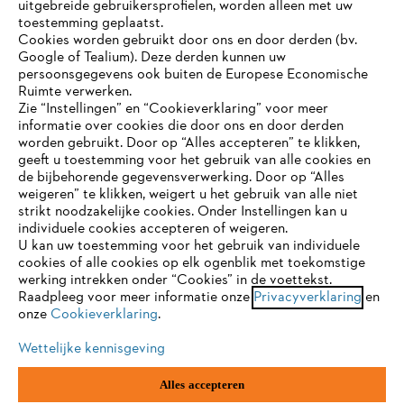
uitgebreide gebruikersprofielen, worden alleen met uw
toestemming geplaatst.
Cookies worden gebruikt door ons en door derden (bv.
STIHL FAQ
Google of Tealium). Deze derden kunnen uw
persoonsgegevens ook buiten de Europese Economische
Ruimte verwerken.
Zie “Instellingen” en “Cookieverklaring” voor meer
Contact
informatie over cookies die door ons en door derden
JE BROWSER WORDT NIET
worden gebruikt. Door op “Alles accepteren” te klikken,
ONDERSTEUND
geeft u toestemming voor het gebruik van alle cookies en
de bijbehorende gegevensverwerking. Door op “Alles
weigeren” te klikken, weigert u het gebruik van alle niet
strikt noodzakelijke cookies. Onder Instellingen kan u
Je gebruikt een browser die we nog niet ondersteunen. Om
Gegevensbescherming
Impressum
individuele cookies accepteren of weigeren.
onze website optimaal te kunnen gebruiken, raden we aan dat
U kan uw toestemming voor het gebruik van individuele
je overschakelt op één van de volgende browsers:
cookies of alle cookies op elk ogenblik met toekomstige
Cookie-informatie
Juridische informatie
werking intrekken onder “Cookies” in de voettekst.
Raadpleeg voor meer informatie onze
Privacyverklaring
en
onze
Cookieverklaring
.
firefox
chrome
ANDREAS STIHL NV, Veurtstraat 117, 2870
Puurs-Sint-Amands,
België/Belgique
Wettelijke kennisgeving
VAT Number: BE 0427.714.768
safari
edge
Alles accepteren